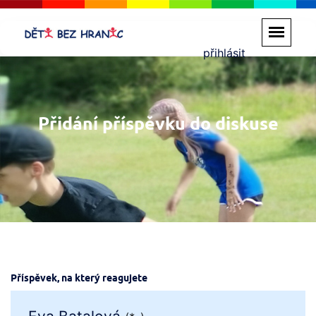
přihlásit
Přidání příspěvku do diskuse
Příspěvek, na který reagujete