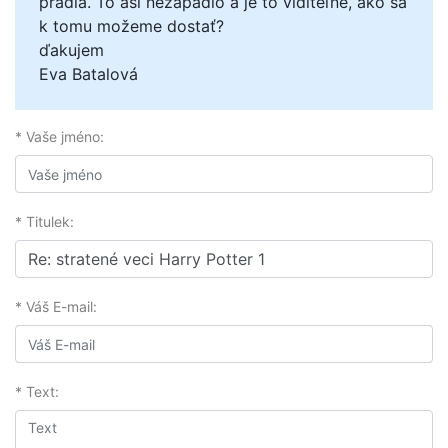
prádla. To asi nezapadlo a je to viditeľné, ako sa
k tomu možeme dostať?
ďakujem
Eva Batalová
* Vaše jméno:
* Titulek:
* Váš E-mail:
* Text: