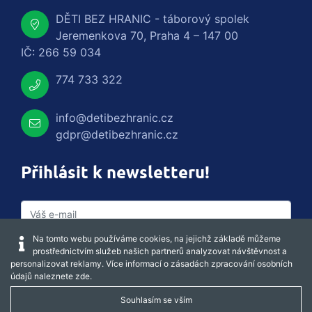
DĚTI BEZ HRANIC - táborový spolek
Jeremenkova 70, Praha 4 – 147 00
IČ: 266 59 034
774 733 322
info@detibezhranic.cz
gdpr@detibezhranic.cz
Přihlásit k newsletteru!
Na tomto webu používáme cookies, na jejichž základě můžeme
prostřednictvím služeb našich partnerů analyzovat návštěvnost a
personalizovat reklamy. Více informací o zásadách zpracování osobních
údajů naleznete
zde
.
Souhlasím se vším
Captcha obnovit