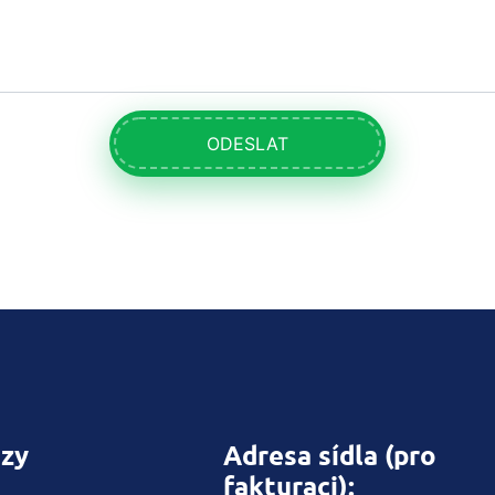
ODESLAT
zy
Adresa sídla (pro
fakturaci):