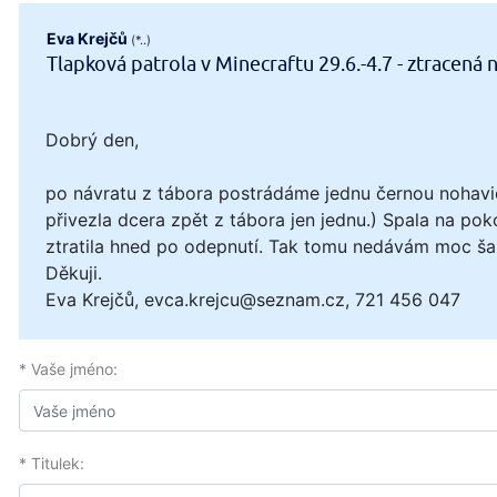
Eva Krejčů
(*..)
Tlapková patrola v Minecraftu 29.6.-4.7 - ztracená 
Dobrý den,
po návratu z tábora postrádáme jednu černou nohavici
přivezla dcera zpět z tábora jen jednu.) Spala na poko
ztratila hned po odepnutí. Tak tomu nedávám moc šan
Děkuji.
Eva Krejčů, evca.krejcu@seznam.cz, 721 456 047
* Vaše jméno:
* Titulek: