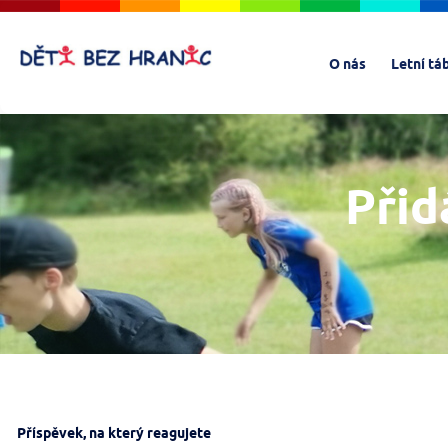
O nás
Letní tá
Přid
Příspěvek, na který reagujete