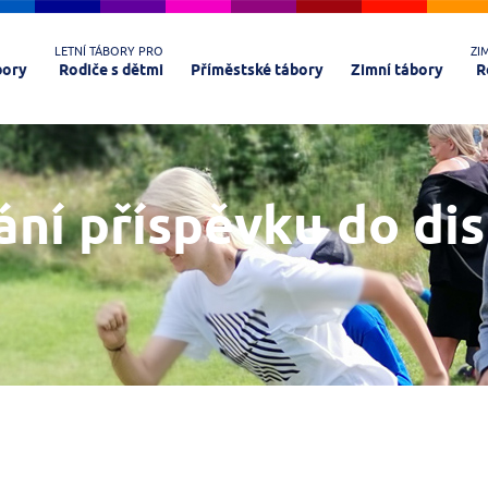
LETNÍ TÁBORY PRO
ZI
bory
Rodiče s dětmi
Příměstské tábory
Zimní tábory
R
ání příspěvku do di