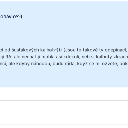
nohavice:-)
 od šusťákových kalhot:-))) (Jsou to takové ty odepínací, c
ji 9A, ale nechat ji mohla asi kdekoli, neb si kalhoty zkrac
cí, ale kdyby náhodou, budu ráda, když se mi ozvete, poku