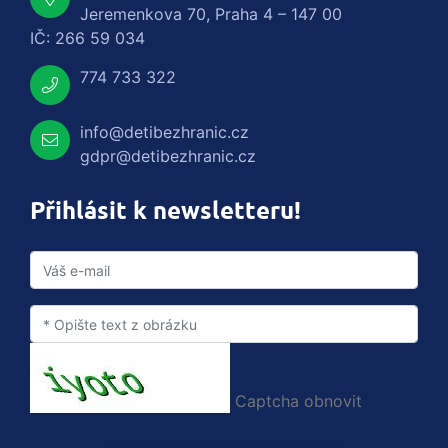
Jeremenkova 70, Praha 4 – 147 00
IČ: 266 59 034
774 733 322
info@detibezhranic.cz
gdpr@detibezhranic.cz
Přihlásit k newsletteru!
Captcha obnovit