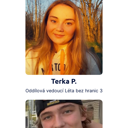
Terka P.
Oddílová vedoucí Léta bez hranic 3