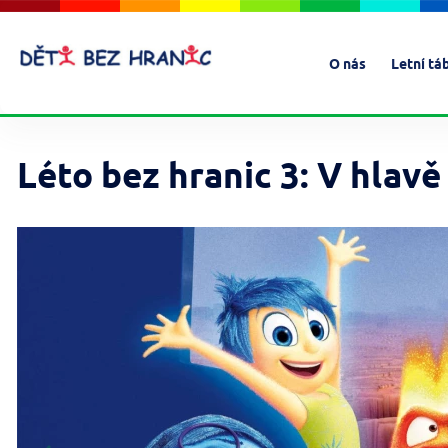
O nás
Letní tá
Léto bez hranic 3: V hlavě