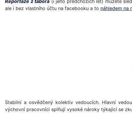
Reportáže z tábora
(i jeho předchozích let) můžete sl
ale i bez vlastního účtu na facebooku a to
náhledem na 
Stabilní a osvědčený kolektiv vedoucích. Hlavní vedouc
výchovní pracovníci splňují vysoké nároky týkající se zk