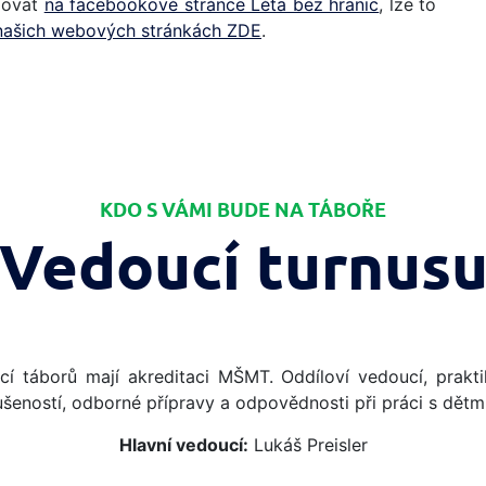
edovat
na facebookové stránce Léta bez hranic
, lze to
našich webových stránkách ZDE
.
KDO S VÁMI BUDE NA TÁBOŘE
Vedoucí turnus
í táborů mají akreditaci MŠMT. Oddíloví vedoucí, praktik
ušeností, odborné přípravy a odpovědnosti při práci s dětmi
Hlavní vedoucí:
Lukáš Preisler