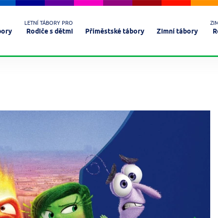
LETNÍ TÁBORY PRO
ZI
bory
Rodiče s dětmi
Příměstské tábory
Zimní tábory
R