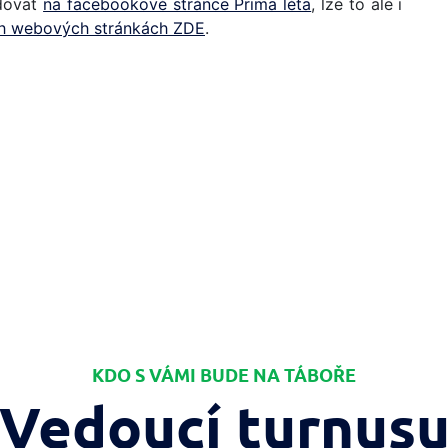
edovat
na facebookové stránce Prima léta
, lze to ale i
ch webových stránkách ZDE
.
KDO S VÁMI BUDE NA TÁBOŘE
Vedoucí turnus