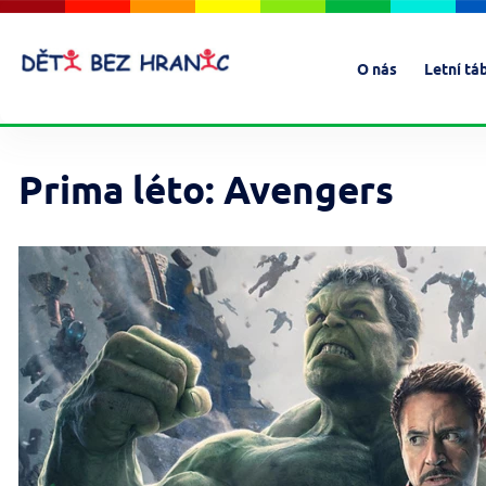
O nás
Letní tá
Prima léto: Avengers