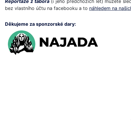
Reportáže z tábora
(i jeho předchozích let) můžete sl
bez vlastního účtu na facebooku a to
náhledem na naši
Děkujeme za sponzorské dary: