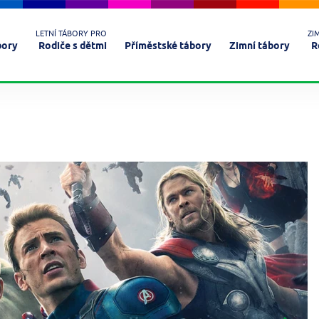
LETNÍ TÁBORY PRO
ZI
bory
Rodiče s dětmi
Příměstské tábory
Zimní tábory
R