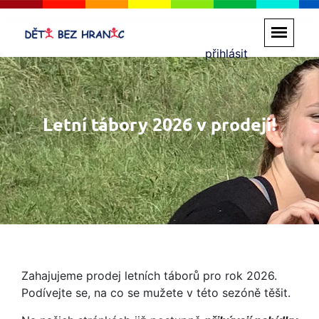
přihlásit
Letní tábory 2026 v prodeji!
Zahajujeme prodej letních táborů pro rok 2026.
Podívejte se, na co se mužete v této sezóně těšit.