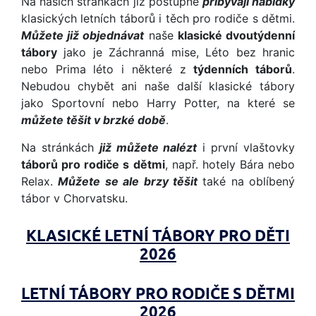
Na našich stránkách již postupně
přibývají nabídky
klasických letních táborů i těch pro rodiče s dětmi.
Můžete již objednávat
naše
klasické dvoutýdenní
tábory
jako je Záchranná mise, Léto bez hranic
nebo Prima léto i některé z
týdenních táborů
.
Nebudou chybět ani naše další klasické tábory
jako Sportovní nebo Harry Potter, na které se
můžete těšit v brzké době
.
Na stránkách
již můžete nalézt
i první vlaštovky
táborů pro rodiče s dětmi
, např. hotely Bára nebo
Relax.
Můžete se ale brzy těšit
také na oblíbený
tábor v Chorvatsku.
KLASICKÉ LETNÍ TÁBORY PRO DĚTI
2026
LETNÍ TÁBORY PRO RODIČE S DĚTMI
2026