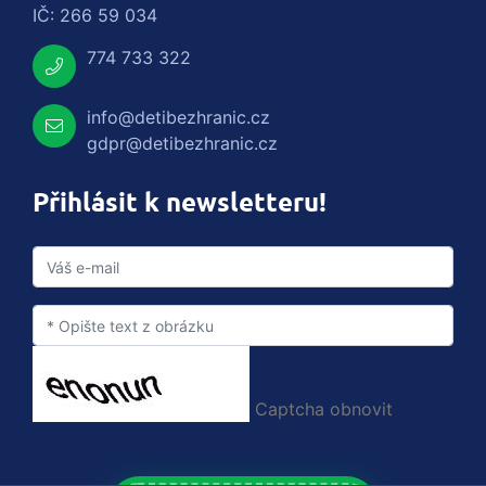
IČ: 266 59 034
774 733 322
info@detibezhranic.cz
gdpr@detibezhranic.cz
Přihlásit k newsletteru!
Captcha obnovit