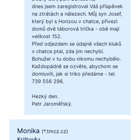
dnes jsem zaregistroval Váš příspěvek
na ztrátách a nálezech. Můj syn Josef,
který byl s Honzou v chatce, přivezl
domů dvě táborová trička - obě mají
velikost 152.
Před odjezdem se údajně všech kluků
v chatce ptal, zda jim nechybí.
Bohužel v tu dobu nikomu nechybělo.
Každopádně se ozvěte, abychom se
domluvili, jak si triko předáme - tel.
739 556 296.
Hezký den.
Petr Jaroměřský.
Monika
(*.tmcz.cz)
Ksiltovka