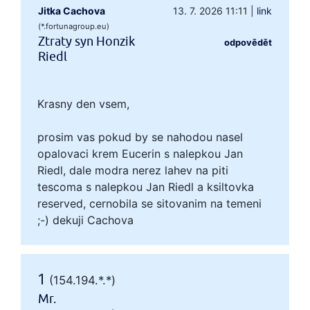
Jitka Cachova
13. 7. 2026 11:11
|
link
(*.fortunagroup.eu)
Ztraty syn Honzik
odpovědět
Riedl
Krasny den vsem,
prosim vas pokud by se nahodou nasel
opalovaci krem Eucerin s nalepkou Jan
Riedl, dale modra nerez lahev na piti
tescoma s nalepkou Jan Riedl a ksiltovka
reserved, cernobila se sitovanim na temeni
;-) dekuji Cachova
1
(154.194.*.*)
Mr.