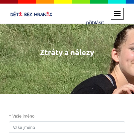
přihlásit
Ztráty a nálezy
* Vaše jméno: