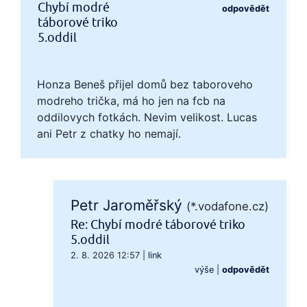
Chybí modré
odpovědět
táborové triko
5.oddil
Honza Beneš přijel domů bez taboroveho
modreho trička, má ho jen na fcb na
oddilovych fotkách. Nevim velikost. Lucas
ani Petr z chatky ho nemají.
Petr Jaroměřský
(*.vodafone.cz)
Re: Chybí modré táborové triko
5.oddil
2. 8. 2026 12:57
|
link
výše
|
odpovědět