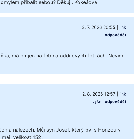
 omylem přibalit sebou? Děkuji. Kokešová
13. 7. 2026 20:55
|
link
odpovědět
čka, má ho jen na fcb na oddilovych fotkách. Nevim
2. 8. 2026 12:57
|
link
výše
|
odpovědět
ách a nálezech. Můj syn Josef, který byl s Honzou v
mají velikost 152.