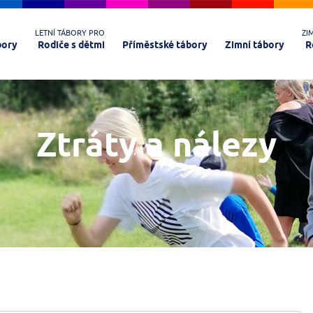
LETNÍ TÁBORY PRO
ZI
bory
Rodiče s dětmi
Příměstské tábory
Zimní tábory
R
Ztráty a nálezy