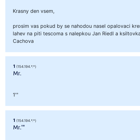
Krasny den vsem,
prosim vas pokud by se nahodou nasel opalovaci kre
lahev na piti tescoma s nalepkou Jan Riedl a ksiltovka
Cachova
1
(154.194.*.*)
Mr.
1'"
1
(154.194.*.*)
Mr.'"