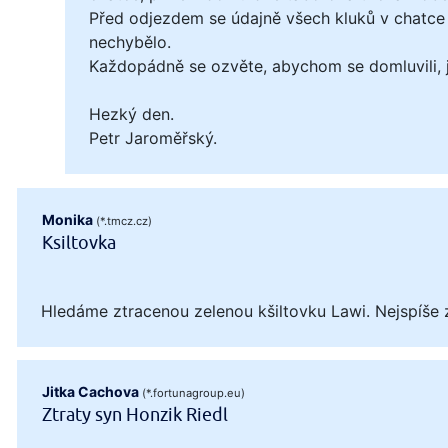
Před odjezdem se údajně všech kluků v chatce 
nechybělo.
Každopádně se ozvěte, abychom se domluvili, ja
Hezký den.
Petr Jaroměřský.
Monika
(*.tmcz.cz)
Ksiltovka
Hledáme ztracenou zelenou kšiltovku Lawi. Nejspíše 
Jitka Cachova
(*.fortunagroup.eu)
Ztraty syn Honzik Riedl