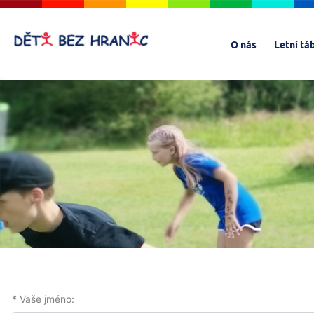
O nás
Letní tá
* Vaše jméno: