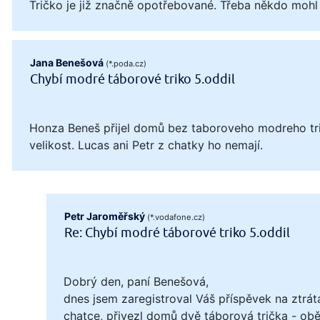
Tričko je již značně opotřebované. Třeba někdo mohl
Jana Benešová
(*.poda.cz)
Chybí modré táborové triko 5.oddil
Honza Beneš přijel domů bez taboroveho modreho tri
velikost. Lucas ani Petr z chatky ho nemají.
Petr Jaroměřský
(*.vodafone.cz)
Re: Chybí modré táborové triko 5.oddil
Dobrý den, paní Benešová,
dnes jsem zaregistroval Váš příspěvek na ztrát
chatce, přivezl domů dvě táborová trička - obě 