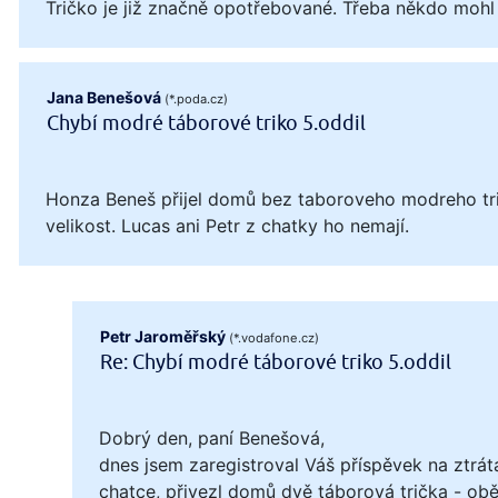
Tričko je již značně opotřebované. Třeba někdo mohl
Jana Benešová
(*.poda.cz)
Chybí modré táborové triko 5.oddil
Honza Beneš přijel domů bez taboroveho modreho tri
velikost. Lucas ani Petr z chatky ho nemají.
Petr Jaroměřský
(*.vodafone.cz)
Re: Chybí modré táborové triko 5.oddil
Dobrý den, paní Benešová,
dnes jsem zaregistroval Váš příspěvek na ztrát
chatce, přivezl domů dvě táborová trička - obě 