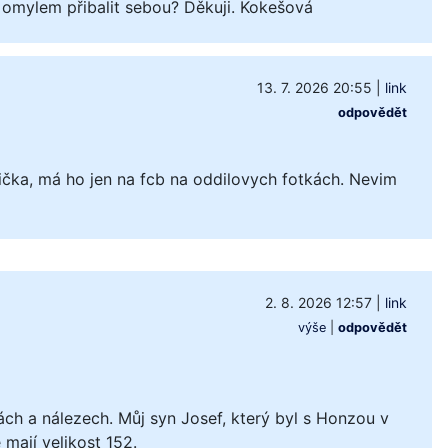
 omylem přibalit sebou? Děkuji. Kokešová
13. 7. 2026 20:55
|
link
odpovědět
čka, má ho jen na fcb na oddilovych fotkách. Nevim
2. 8. 2026 12:57
|
link
výše
|
odpovědět
ách a nálezech. Můj syn Josef, který byl s Honzou v
mají velikost 152.