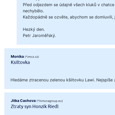
Před odjezdem se údajně všech kluků v chatce 
nechybělo.
Každopádně se ozvěte, abychom se domluvili, ja
Hezký den.
Petr Jaroměřský.
Monika
(*.tmcz.cz)
Ksiltovka
Hledáme ztracenou zelenou kšiltovku Lawi. Nejspíše 
Jitka Cachova
(*.fortunagroup.eu)
Ztraty syn Honzik Riedl