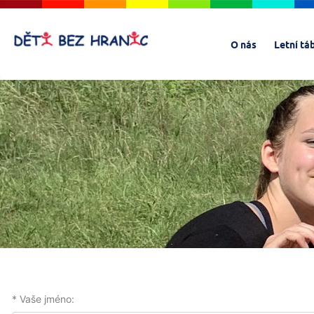
O nás
Letní tá
* Vaše jméno: