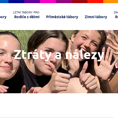
LETNÍ TÁBORY PRO
ZI
bory
Rodiče s dětmi
Příměstské tábory
Zimní tábory
R
Ztráty a nálezy