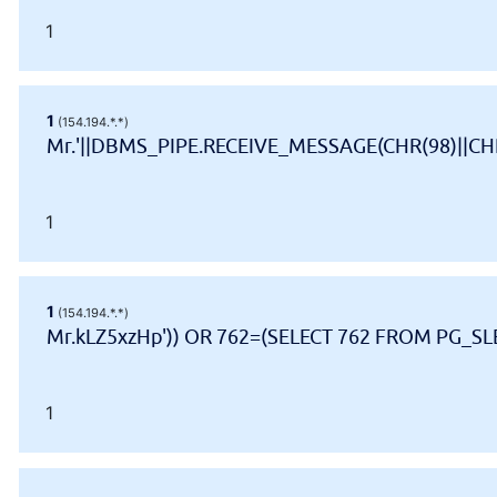
1
1
(154.194.*.*)
Mr.'||DBMS_PIPE.RECEIVE_MESSAGE(CHR(98)||CHR(
1
1
(154.194.*.*)
Mr.kLZ5xzHp')) OR 762=(SELECT 762 FROM PG_SLE
1