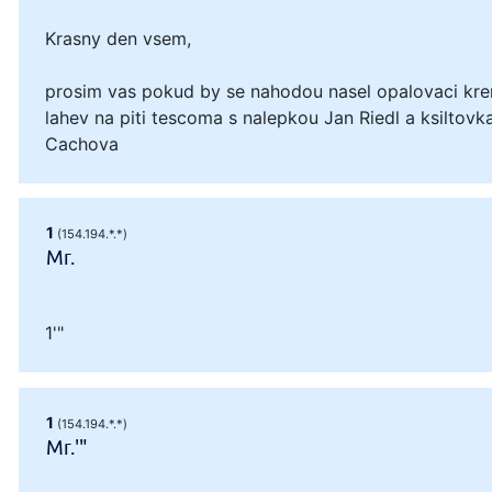
Krasny den vsem,
prosim vas pokud by se nahodou nasel opalovaci kre
lahev na piti tescoma s nalepkou Jan Riedl a ksiltovka
Cachova
1
(154.194.*.*)
Mr.
1'"
1
(154.194.*.*)
Mr.'"