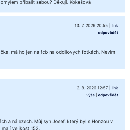
 omylem přibalit sebou? Děkuji. Kokešová
13. 7. 2026 20:55
|
link
odpovědět
čka, má ho jen na fcb na oddilovych fotkách. Nevim
2. 8. 2026 12:57
|
link
výše
|
odpovědět
ách a nálezech. Můj syn Josef, který byl s Honzou v
mají velikost 152.