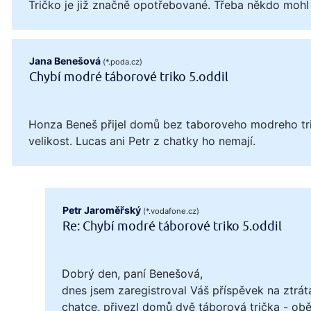
Tričko je již značně opotřebované. Třeba někdo mohl
Jana Benešová
(*.poda.cz)
Chybí modré táborové triko 5.oddil
Honza Beneš přijel domů bez taboroveho modreho tri
velikost. Lucas ani Petr z chatky ho nemají.
Petr Jaroměřský
(*.vodafone.cz)
Re: Chybí modré táborové triko 5.oddil
Dobrý den, paní Benešová,
dnes jsem zaregistroval Váš příspěvek na ztrát
chatce, přivezl domů dvě táborová trička - obě 