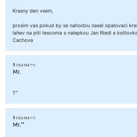
Krasny den vsem,
prosim vas pokud by se nahodou nasel opalovaci kre
lahev na piti tescoma s nalepkou Jan Riedl a ksiltovka
Cachova
1
(154.194.*.*)
Mr.
1'"
1
(154.194.*.*)
Mr.'"