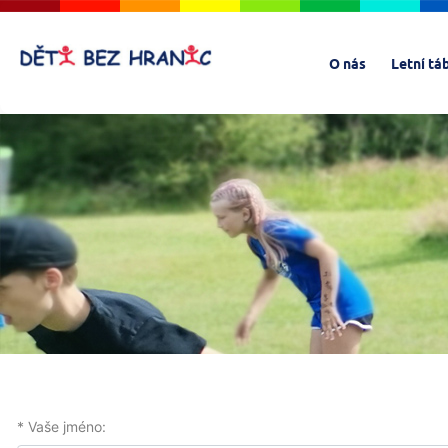
O nás
Letní tá
* Vaše jméno: