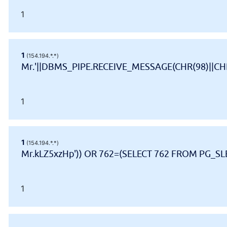
1
1
(154.194.*.*)
Mr.'||DBMS_PIPE.RECEIVE_MESSAGE(CHR(98)||CHR(
1
1
(154.194.*.*)
Mr.kLZ5xzHp')) OR 762=(SELECT 762 FROM PG_SLE
1