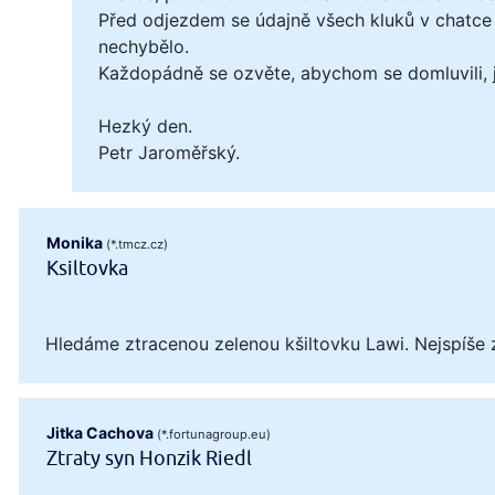
Před odjezdem se údajně všech kluků v chatce 
nechybělo.
Každopádně se ozvěte, abychom se domluvili, ja
Hezký den.
Petr Jaroměřský.
Monika
(*.tmcz.cz)
Ksiltovka
Hledáme ztracenou zelenou kšiltovku Lawi. Nejspíše 
Jitka Cachova
(*.fortunagroup.eu)
Ztraty syn Honzik Riedl