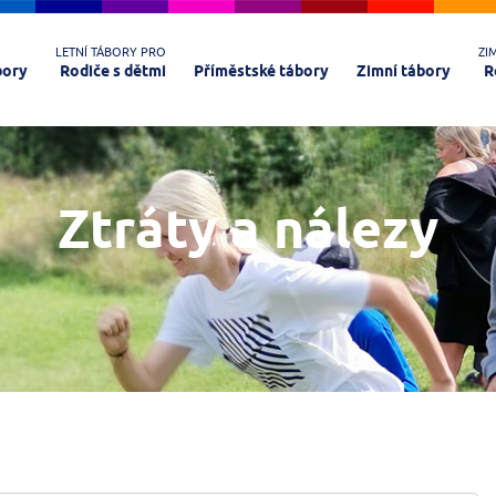
LETNÍ TÁBORY PRO
ZI
bory
Rodiče s dětmi
Příměstské tábory
Zimní tábory
R
Ztráty a nálezy