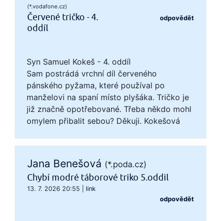
(*.vodafone.cz)
Červené tričko - 4.
odpovědět
oddíl
Syn Samuel Kokeš - 4. oddíl
Sam postrádá vrchní díl červeného
pánského pyžama, které používal po
manželovi na spaní místo plyšáka. Tričko je
již značně opotřebované. Třeba někdo mohl
omylem přibalit sebou? Děkuji. Kokešová
Jana Benešová
(*.poda.cz)
Chybí modré táborové triko 5.oddil
13. 7. 2026 20:55
|
link
odpovědět