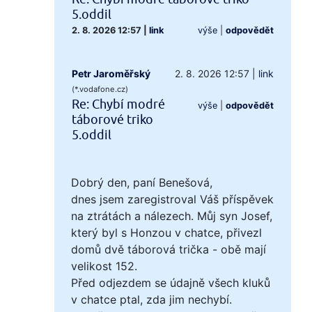
5.oddil
2. 8. 2026 12:57
|
link
výše
|
odpovědět
Petr Jaroměřský
2. 8. 2026 12:57
|
link
(*.vodafone.cz)
Re: Chybí modré
výše
|
odpovědět
táborové triko
5.oddil
Dobrý den, paní Benešová,
dnes jsem zaregistroval Váš příspěvek
na ztrátách a nálezech. Můj syn Josef,
který byl s Honzou v chatce, přivezl
domů dvě táborová trička - obě mají
velikost 152.
Před odjezdem se údajně všech kluků
v chatce ptal, zda jim nechybí.