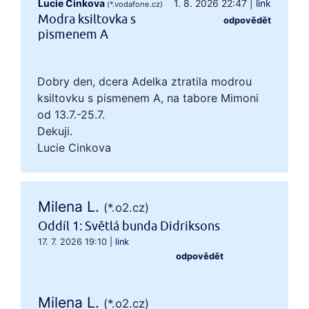
Lucie Cinkova
1. 8. 2026 22:47
|
link
(*.vodafone.cz)
Modra ksiltovka s
odpovědět
pismenem A
Dobry den, dcera Adelka ztratila modrou
ksiltovku s pismenem A, na tabore Mimoni
od 13.7.-25.7.
Dekuji.
Lucie Cinkova
Milena L.
(*.o2.cz)
Oddíl 1: Světlá bunda Didriksons
17. 7. 2026 19:10
|
link
odpovědět
Milena L.
(*.o2.cz)