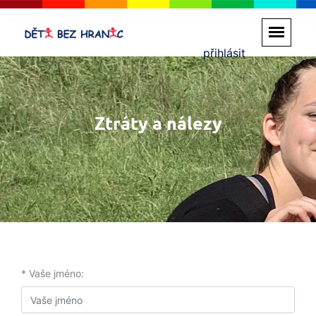
přihlásit
Ztráty a nálezy
* Vaše jméno: