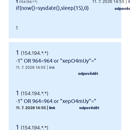
1
11. 7. 2026 14:55
|
l
(154.194.*.*)
if(now()=sysdate(),sleep(15),0)
odpově
1
1
(154.194.*.*)
-1" OR 964=964 or "xepO4mUy"="
11. 7. 2026 14:55
|
link
odpovědět
1
(154.194.*.*)
-1" OR 964=964 or "xepO4mUy"="
11. 7. 2026 14:55
|
link
odpovědět
1
(154.194.*.*)