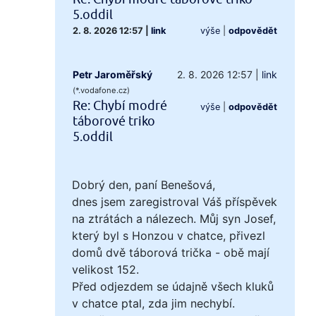
5.oddil
2. 8. 2026 12:57
|
link
výše
|
odpovědět
Petr Jaroměřský
2. 8. 2026 12:57
|
link
(*.vodafone.cz)
Re: Chybí modré
výše
|
odpovědět
táborové triko
5.oddil
Dobrý den, paní Benešová,
dnes jsem zaregistroval Váš příspěvek
na ztrátách a nálezech. Můj syn Josef,
který byl s Honzou v chatce, přivezl
domů dvě táborová trička - obě mají
velikost 152.
Před odjezdem se údajně všech kluků
v chatce ptal, zda jim nechybí.