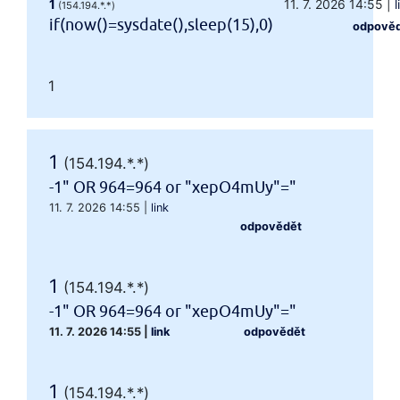
1
11. 7. 2026 14:55
|
l
(154.194.*.*)
if(now()=sysdate(),sleep(15),0)
odpově
1
1
(154.194.*.*)
-1" OR 964=964 or "xepO4mUy"="
11. 7. 2026 14:55
|
link
odpovědět
1
(154.194.*.*)
-1" OR 964=964 or "xepO4mUy"="
11. 7. 2026 14:55
|
link
odpovědět
1
(154.194.*.*)