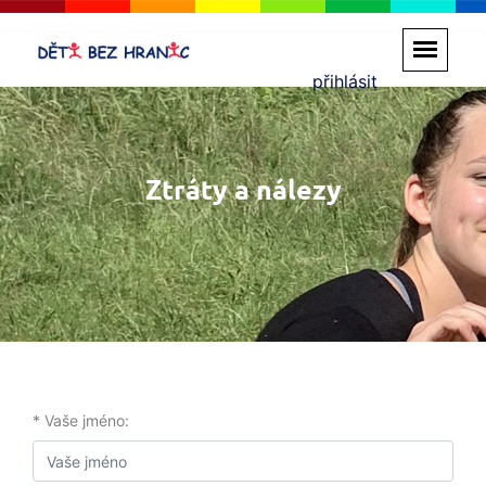
přihlásit
Ztráty a nálezy
* Vaše jméno: