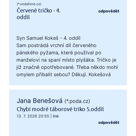
(*.vodafone.cz)
Červené tričko - 4.
odpovědět
oddíl
Syn Samuel Kokeš - 4. oddíl
Sam postrádá vrchní díl červeného
pánského pyžama, které používal po
manželovi na spaní místo plyšáka. Tričko je
již značně opotřebované. Třeba někdo mohl
omylem přibalit sebou? Děkuji. Kokešová
Jana Benešová
(*.poda.cz)
Chybí modré táborové triko 5.oddil
13. 7. 2026 20:55
|
link
odpovědět