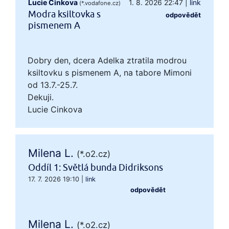
Lucie Cinkova
1. 8. 2026 22:47
|
link
(*.vodafone.cz)
Modra ksiltovka s
odpovědět
pismenem A
Dobry den, dcera Adelka ztratila modrou
ksiltovku s pismenem A, na tabore Mimoni
od 13.7.-25.7.
Dekuji.
Lucie Cinkova
Milena L.
(*.o2.cz)
Oddíl 1: Světlá bunda Didriksons
17. 7. 2026 19:10
|
link
odpovědět
Milena L.
(*.o2.cz)