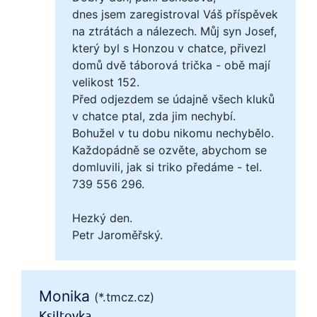
dnes jsem zaregistroval Váš příspěvek
na ztrátách a nálezech. Můj syn Josef,
který byl s Honzou v chatce, přivezl
domů dvě táborová trička - obě mají
velikost 152.
Před odjezdem se údajně všech kluků
v chatce ptal, zda jim nechybí.
Bohužel v tu dobu nikomu nechybělo.
Každopádně se ozvěte, abychom se
domluvili, jak si triko předáme - tel.
739 556 296.
Hezký den.
Petr Jaroměřský.
Monika
(*.tmcz.cz)
Ksiltovka