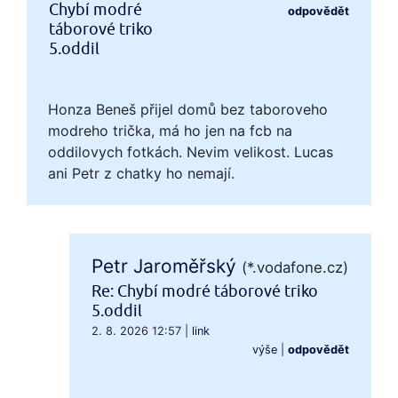
Chybí modré
odpovědět
táborové triko
5.oddil
Honza Beneš přijel domů bez taboroveho
modreho trička, má ho jen na fcb na
oddilovych fotkách. Nevim velikost. Lucas
ani Petr z chatky ho nemají.
Petr Jaroměřský
(*.vodafone.cz)
Re: Chybí modré táborové triko
5.oddil
2. 8. 2026 12:57
|
link
výše
|
odpovědět