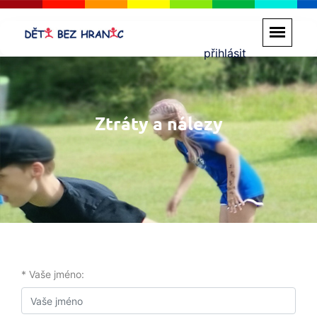
přihlásit
Ztráty a nálezy
* Vaše jméno: