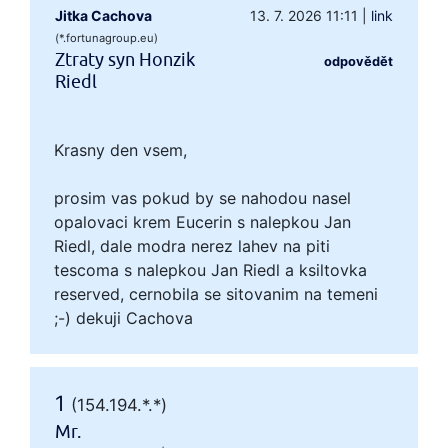
Jitka Cachova
13. 7. 2026 11:11
|
link
(*.fortunagroup.eu)
Ztraty syn Honzik
odpovědět
Riedl
Krasny den vsem,
prosim vas pokud by se nahodou nasel
opalovaci krem Eucerin s nalepkou Jan
Riedl, dale modra nerez lahev na piti
tescoma s nalepkou Jan Riedl a ksiltovka
reserved, cernobila se sitovanim na temeni
;-) dekuji Cachova
1
(154.194.*.*)
Mr.