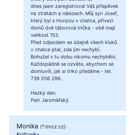
dnes jsem zaregistroval Váš příspěvek
na ztrátách a nálezech. Můj syn Josef,
který byl s Honzou v chatce, přivezl
domů dvě táborová trička - obě mají
velikost 152.
Před odjezdem se údajně všech kluků
v chatce ptal, zda jim nechybí.
Bohužel v tu dobu nikomu nechybělo.
Každopádně se ozvěte, abychom se
domluvili, jak si triko předáme - tel.
739 556 296.
Hezký den.
Petr Jaroměřský.
Monika
(*.tmcz.cz)
Ksiltovka