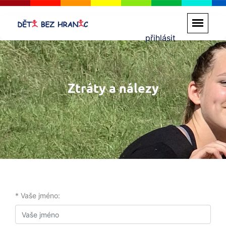
přihlásit
Ztráty a nálezy
* Vaše jméno: