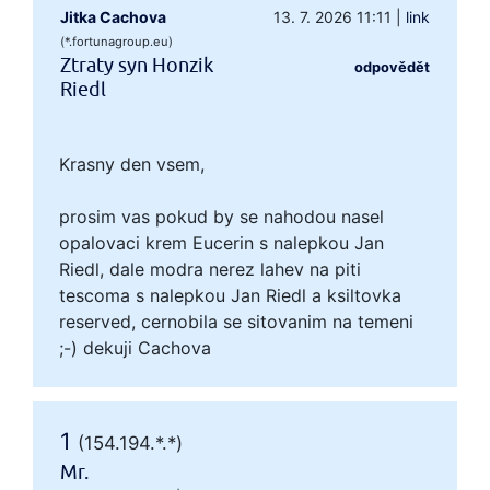
Jitka Cachova
13. 7. 2026 11:11
|
link
(*.fortunagroup.eu)
Ztraty syn Honzik
odpovědět
Riedl
Krasny den vsem,
prosim vas pokud by se nahodou nasel
opalovaci krem Eucerin s nalepkou Jan
Riedl, dale modra nerez lahev na piti
tescoma s nalepkou Jan Riedl a ksiltovka
reserved, cernobila se sitovanim na temeni
;-) dekuji Cachova
1
(154.194.*.*)
Mr.