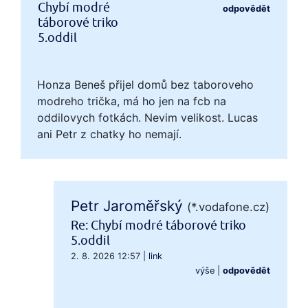
Chybí modré
odpovědět
táborové triko
5.oddil
Honza Beneš přijel domů bez taboroveho
modreho trička, má ho jen na fcb na
oddilovych fotkách. Nevim velikost. Lucas
ani Petr z chatky ho nemají.
Petr Jaroměřský
(*.vodafone.cz)
Re: Chybí modré táborové triko
5.oddil
2. 8. 2026 12:57
|
link
výše
|
odpovědět