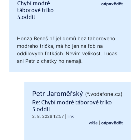
Chybí modré
odpovědět
táborové triko
5.oddil
Honza Beneš přijel domů bez taboroveho
modreho trička, má ho jen na fcb na
oddilovych fotkách. Nevim velikost. Lucas
ani Petr z chatky ho nemají.
Petr Jaroměřský
(*.vodafone.cz)
Re: Chybí modré táborové triko
5.oddil
2. 8. 2026 12:57
|
link
výše
|
odpovědět