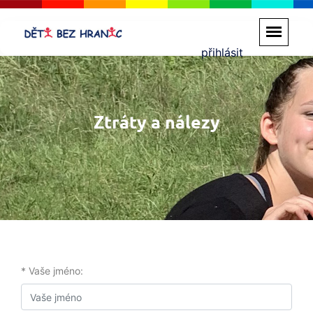
přihlásit
Ztráty a nálezy
* Vaše jméno: