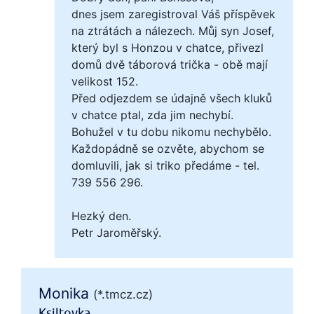
dnes jsem zaregistroval Váš příspěvek
na ztrátách a nálezech. Můj syn Josef,
který byl s Honzou v chatce, přivezl
domů dvě táborová trička - obě mají
velikost 152.
Před odjezdem se údajně všech kluků
v chatce ptal, zda jim nechybí.
Bohužel v tu dobu nikomu nechybělo.
Každopádně se ozvěte, abychom se
domluvili, jak si triko předáme - tel.
739 556 296.
Hezký den.
Petr Jaroměřský.
Monika
(*.tmcz.cz)
Ksiltovka