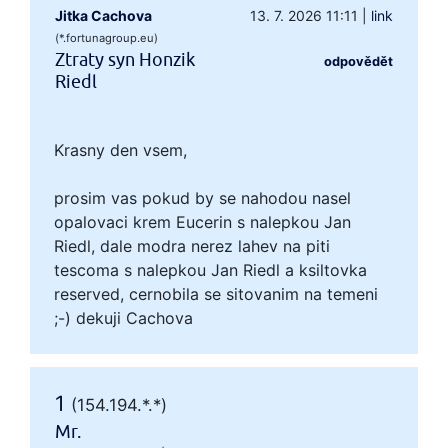
Jitka Cachova
13. 7. 2026 11:11
|
link
(*.fortunagroup.eu)
Ztraty syn Honzik
odpovědět
Riedl
Krasny den vsem,
prosim vas pokud by se nahodou nasel
opalovaci krem Eucerin s nalepkou Jan
Riedl, dale modra nerez lahev na piti
tescoma s nalepkou Jan Riedl a ksiltovka
reserved, cernobila se sitovanim na temeni
;-) dekuji Cachova
1
(154.194.*.*)
Mr.