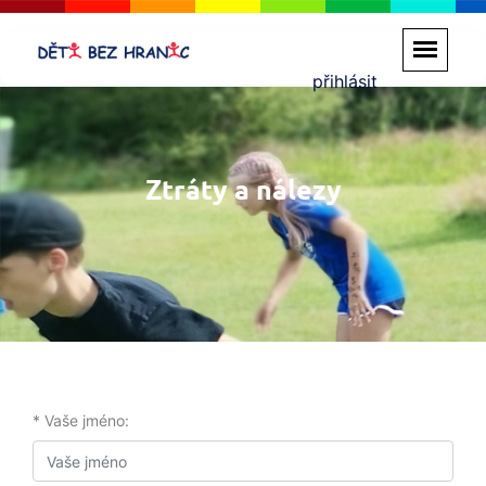
přihlásit
Ztráty a nálezy
* Vaše jméno: