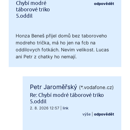
Chybí modré
odpovědět
táborové triko
5.oddil
Honza Beneš přijel domů bez taboroveho
modreho trička, má ho jen na fcb na
oddilovych fotkách. Nevim velikost. Lucas
ani Petr z chatky ho nemají.
Petr Jaroměřský
(*.vodafone.cz)
Re: Chybí modré táborové triko
5.oddil
2. 8. 2026 12:57
|
link
výše
|
odpovědět