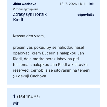
Jitka Cachova
13. 7. 2026 11:11
|
link
(*.fortunagroup.eu)
Ztraty syn Honzik
odpovědět
Riedl
Krasny den vsem,
prosim vas pokud by se nahodou nasel
opalovaci krem Eucerin s nalepkou Jan
Riedl, dale modra nerez lahev na piti
tescoma s nalepkou Jan Riedl a ksiltovka
reserved, cernobila se sitovanim na temeni
;-) dekuji Cachova
1
(154.194.*.*)
Mr.