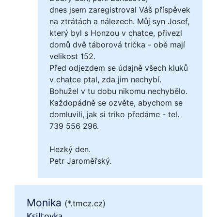
dnes jsem zaregistroval Váš příspěvek
na ztrátách a nálezech. Můj syn Josef,
který byl s Honzou v chatce, přivezl
domů dvě táborová trička - obě mají
velikost 152.
Před odjezdem se údajně všech kluků
v chatce ptal, zda jim nechybí.
Bohužel v tu dobu nikomu nechybělo.
Každopádně se ozvěte, abychom se
domluvili, jak si triko předáme - tel.
739 556 296.
Hezký den.
Petr Jaroměřský.
Monika
(*.tmcz.cz)
Ksiltovka