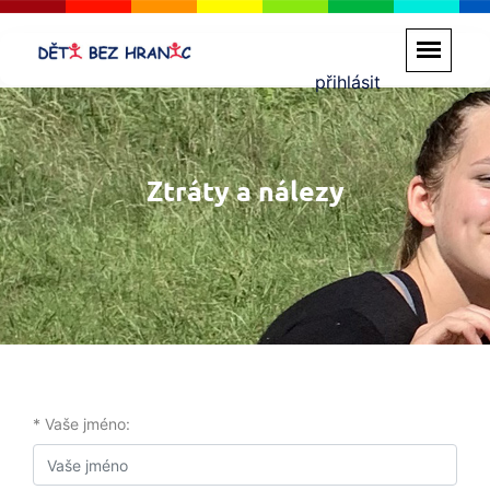
přihlásit
Ztráty a nálezy
* Vaše jméno: