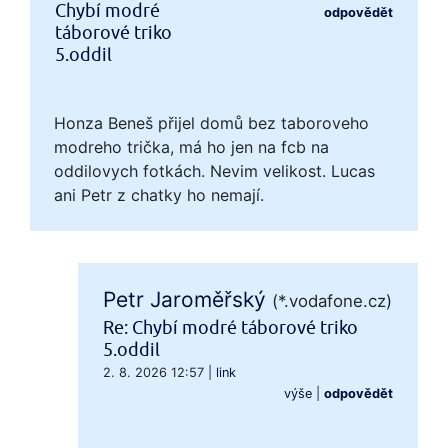
Chybí modré
odpovědět
táborové triko
5.oddil
Honza Beneš přijel domů bez taboroveho
modreho trička, má ho jen na fcb na
oddilovych fotkách. Nevim velikost. Lucas
ani Petr z chatky ho nemají.
Petr Jaroměřský
(*.vodafone.cz)
Re: Chybí modré táborové triko
5.oddil
2. 8. 2026 12:57
|
link
výše
|
odpovědět