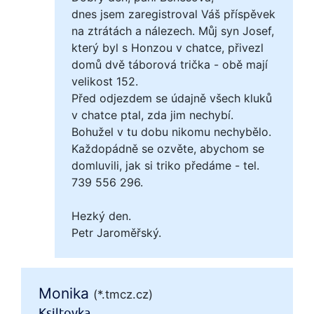
dnes jsem zaregistroval Váš příspěvek
na ztrátách a nálezech. Můj syn Josef,
který byl s Honzou v chatce, přivezl
domů dvě táborová trička - obě mají
velikost 152.
Před odjezdem se údajně všech kluků
v chatce ptal, zda jim nechybí.
Bohužel v tu dobu nikomu nechybělo.
Každopádně se ozvěte, abychom se
domluvili, jak si triko předáme - tel.
739 556 296.
Hezký den.
Petr Jaroměřský.
Monika
(*.tmcz.cz)
Ksiltovka