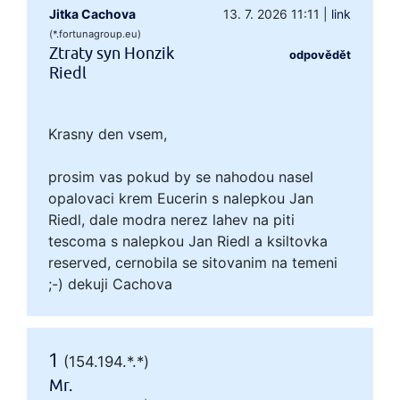
Jitka Cachova
13. 7. 2026 11:11
|
link
(*.fortunagroup.eu)
Ztraty syn Honzik
odpovědět
Riedl
Krasny den vsem,
prosim vas pokud by se nahodou nasel
opalovaci krem Eucerin s nalepkou Jan
Riedl, dale modra nerez lahev na piti
tescoma s nalepkou Jan Riedl a ksiltovka
reserved, cernobila se sitovanim na temeni
;-) dekuji Cachova
1
(154.194.*.*)
Mr.