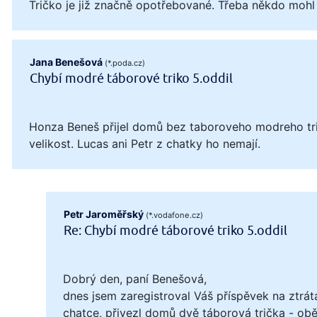
Tričko je již značně opotřebované. Třeba někdo mohl
Jana Benešová
(*.poda.cz)
Chybí modré táborové triko 5.oddil
Honza Beneš přijel domů bez taboroveho modreho tri
velikost. Lucas ani Petr z chatky ho nemají.
Petr Jaroměřský
(*.vodafone.cz)
Re: Chybí modré táborové triko 5.oddil
Dobrý den, paní Benešová,
dnes jsem zaregistroval Váš příspěvek na ztrát
chatce, přivezl domů dvě táborová trička - obě 