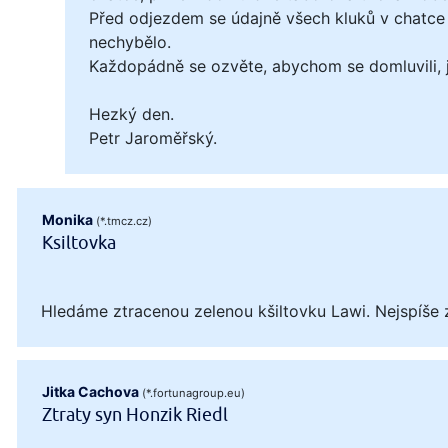
Před odjezdem se údajně všech kluků v chatce 
nechybělo.
Každopádně se ozvěte, abychom se domluvili, ja
Hezký den.
Petr Jaroměřský.
Monika
(*.tmcz.cz)
Ksiltovka
Hledáme ztracenou zelenou kšiltovku Lawi. Nejspíše 
Jitka Cachova
(*.fortunagroup.eu)
Ztraty syn Honzik Riedl