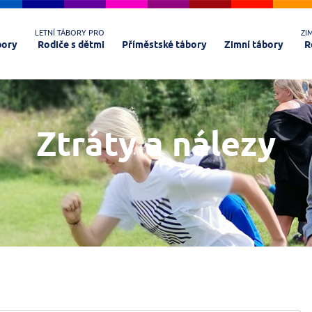
LETNÍ TÁBORY PRO
ZI
bory
Rodiče s dětmi
Příměstské tábory
Zimní tábory
R
Ztráty a nálezy