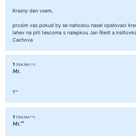
Krasny den vsem,
prosim vas pokud by se nahodou nasel opalovaci kre
lahev na piti tescoma s nalepkou Jan Riedl a ksiltovka
Cachova
1
(154.194.*.*)
Mr.
1'"
1
(154.194.*.*)
Mr.'"