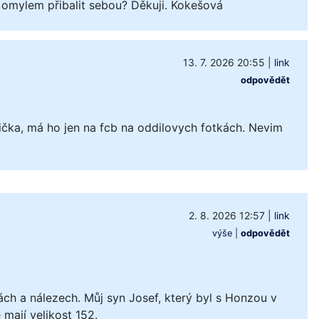
 omylem přibalit sebou? Děkuji. Kokešová
13. 7. 2026 20:55
|
link
odpovědět
čka, má ho jen na fcb na oddilovych fotkách. Nevim
2. 8. 2026 12:57
|
link
výše
|
odpovědět
ách a nálezech. Můj syn Josef, který byl s Honzou v
mají velikost 152.