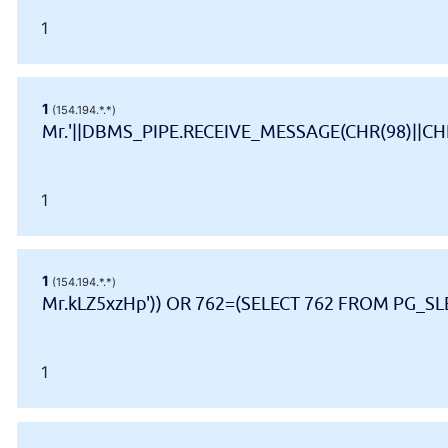
1
1
(154.194.*.*)
Mr.'||DBMS_PIPE.RECEIVE_MESSAGE(CHR(98)||CHR(
1
1
(154.194.*.*)
Mr.kLZ5xzHp')) OR 762=(SELECT 762 FROM PG_SLE
1