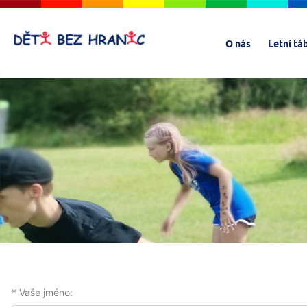
O nás
Letní tá
* Vaše jméno: