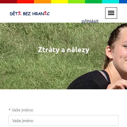
přihlásit
Ztráty a nálezy
* Vaše jméno: