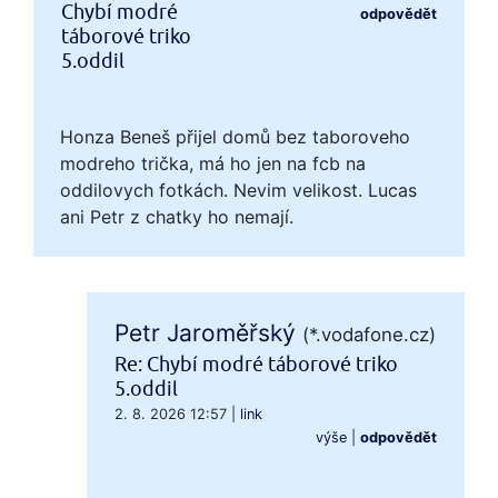
Chybí modré
odpovědět
táborové triko
5.oddil
Honza Beneš přijel domů bez taboroveho
modreho trička, má ho jen na fcb na
oddilovych fotkách. Nevim velikost. Lucas
ani Petr z chatky ho nemají.
Petr Jaroměřský
(*.vodafone.cz)
Re: Chybí modré táborové triko
5.oddil
2. 8. 2026 12:57
|
link
výše
|
odpovědět