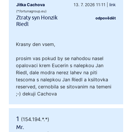
Jitka Cachova
13. 7. 2026 11:11
|
link
(*.fortunagroup.eu)
Ztraty syn Honzik
odpovědět
Riedl
Krasny den vsem,
prosim vas pokud by se nahodou nasel
opalovaci krem Eucerin s nalepkou Jan
Riedl, dale modra nerez lahev na piti
tescoma s nalepkou Jan Riedl a ksiltovka
reserved, cernobila se sitovanim na temeni
;-) dekuji Cachova
1
(154.194.*.*)
Mr.