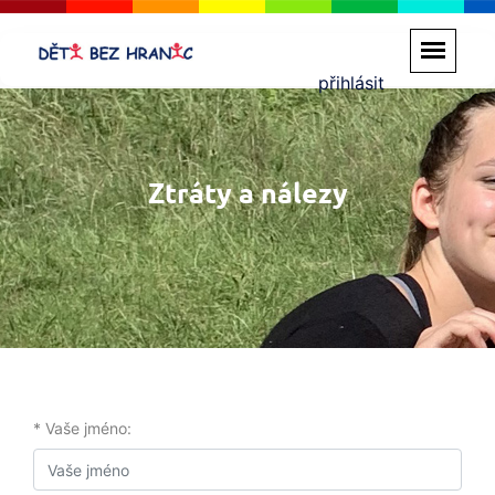
přihlásit
Ztráty a nálezy
* Vaše jméno: