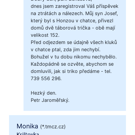
dnes jsem zaregistroval Váš příspěvek
na ztrátách a nálezech. Můj syn Josef,
který byl s Honzou v chatce, přivezl
domů dvě táborová trička - obě mají
velikost 152.
Před odjezdem se údajně všech kluků
v chatce ptal, zda jim nechybí.
Bohužel v tu dobu nikomu nechybělo.
Každopádně se ozvěte, abychom se
domluvili, jak si triko předáme - tel.
739 556 296.
Hezký den.
Petr Jaroměřský.
Monika
(*.tmcz.cz)
Ksiltovka