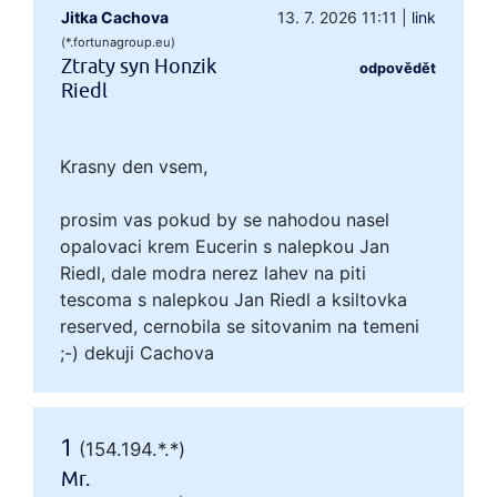
Jitka Cachova
13. 7. 2026 11:11
|
link
(*.fortunagroup.eu)
Ztraty syn Honzik
odpovědět
Riedl
Krasny den vsem,
prosim vas pokud by se nahodou nasel
opalovaci krem Eucerin s nalepkou Jan
Riedl, dale modra nerez lahev na piti
tescoma s nalepkou Jan Riedl a ksiltovka
reserved, cernobila se sitovanim na temeni
;-) dekuji Cachova
1
(154.194.*.*)
Mr.