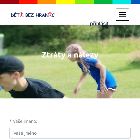
přihlásit
Ztráty a nálezy
* Vaše jméno: