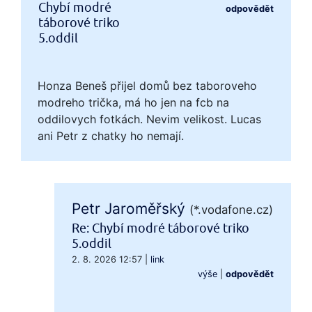
Chybí modré
odpovědět
táborové triko
5.oddil
Honza Beneš přijel domů bez taboroveho
modreho trička, má ho jen na fcb na
oddilovych fotkách. Nevim velikost. Lucas
ani Petr z chatky ho nemají.
Petr Jaroměřský
(*.vodafone.cz)
Re: Chybí modré táborové triko
5.oddil
2. 8. 2026 12:57
|
link
výše
|
odpovědět