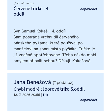
(*.vodafone.cz)
Červené tričko - 4.
odpovědět
oddíl
Syn Samuel Kokeš - 4. oddíl
Sam postrádá vrchní díl červeného
pánského pyžama, které používal po
manželovi na spaní místo plyšáka. Tričko je
již značně opotřebované. Třeba někdo mohl
omylem přibalit sebou? Děkuji. Kokešová
Jana Benešová
(*.poda.cz)
Chybí modré táborové triko 5.oddil
13. 7. 2026 20:55
|
link
odpovědět