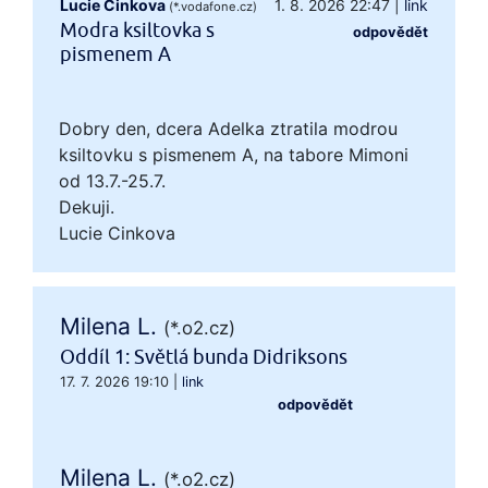
Lucie Cinkova
1. 8. 2026 22:47
|
link
(*.vodafone.cz)
Modra ksiltovka s
odpovědět
pismenem A
Dobry den, dcera Adelka ztratila modrou
ksiltovku s pismenem A, na tabore Mimoni
od 13.7.-25.7.
Dekuji.
Lucie Cinkova
Milena L.
(*.o2.cz)
Oddíl 1: Světlá bunda Didriksons
17. 7. 2026 19:10
|
link
odpovědět
Milena L.
(*.o2.cz)