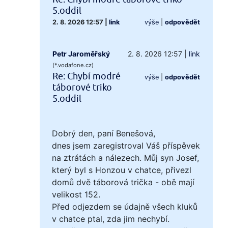
5.oddil
2. 8. 2026 12:57
|
link
výše
|
odpovědět
Petr Jaroměřský
2. 8. 2026 12:57
|
link
(*.vodafone.cz)
Re: Chybí modré
výše
|
odpovědět
táborové triko
5.oddil
Dobrý den, paní Benešová,
dnes jsem zaregistroval Váš příspěvek
na ztrátách a nálezech. Můj syn Josef,
který byl s Honzou v chatce, přivezl
domů dvě táborová trička - obě mají
velikost 152.
Před odjezdem se údajně všech kluků
v chatce ptal, zda jim nechybí.