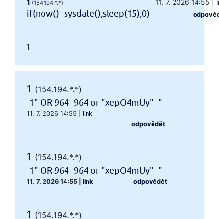
1
11. 7. 2026 14:55
|
l
(154.194.*.*)
if(now()=sysdate(),sleep(15),0)
odpově
1
1
(154.194.*.*)
-1" OR 964=964 or "xepO4mUy"="
11. 7. 2026 14:55
|
link
odpovědět
1
(154.194.*.*)
-1" OR 964=964 or "xepO4mUy"="
11. 7. 2026 14:55
|
link
odpovědět
1
(154.194.*.*)