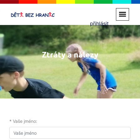
přihlásit
Ztráty a nálezy
* Vaše jméno: