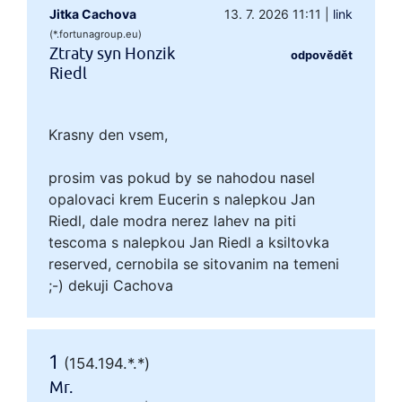
Jitka Cachova
13. 7. 2026 11:11
|
link
(*.fortunagroup.eu)
Ztraty syn Honzik
odpovědět
Riedl
Krasny den vsem,
prosim vas pokud by se nahodou nasel
opalovaci krem Eucerin s nalepkou Jan
Riedl, dale modra nerez lahev na piti
tescoma s nalepkou Jan Riedl a ksiltovka
reserved, cernobila se sitovanim na temeni
;-) dekuji Cachova
1
(154.194.*.*)
Mr.