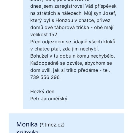
dnes jsem zaregistroval Váš příspěvek
na ztrátách a nálezech. Můj syn Josef,
který byl s Honzou v chatce, přivezl
domů dvě táborová trička - obě mají
velikost 152.
Před odjezdem se údajně všech kluků
v chatce ptal, zda jim nechybí.
Bohužel v tu dobu nikomu nechybělo.
Každopádně se ozvěte, abychom se
domluvili, jak si triko předáme - tel.
739 556 296.
Hezký den.
Petr Jaroměřský.
Monika
(*.tmcz.cz)
Ksiltovka