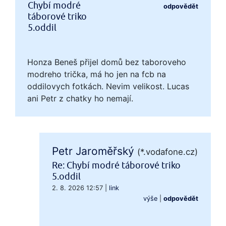
Chybí modré
odpovědět
táborové triko
5.oddil
Honza Beneš přijel domů bez taboroveho
modreho trička, má ho jen na fcb na
oddilovych fotkách. Nevim velikost. Lucas
ani Petr z chatky ho nemají.
Petr Jaroměřský
(*.vodafone.cz)
Re: Chybí modré táborové triko
5.oddil
2. 8. 2026 12:57
|
link
výše
|
odpovědět