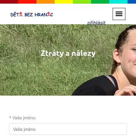
přihlásit
Ztráty a nálezy
* Vaše jméno: