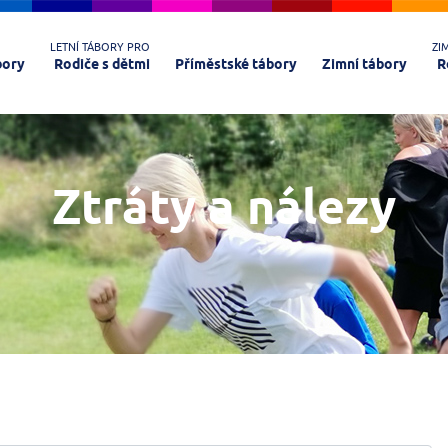
LETNÍ TÁBORY PRO
ZI
bory
Rodiče s dětmi
Příměstské tábory
Zimní tábory
R
Ztráty a nálezy