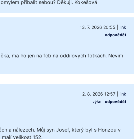
 omylem přibalit sebou? Děkuji. Kokešová
13. 7. 2026 20:55
|
link
odpovědět
čka, má ho jen na fcb na oddilovych fotkách. Nevim
2. 8. 2026 12:57
|
link
výše
|
odpovědět
ách a nálezech. Můj syn Josef, který byl s Honzou v
mají velikost 152.