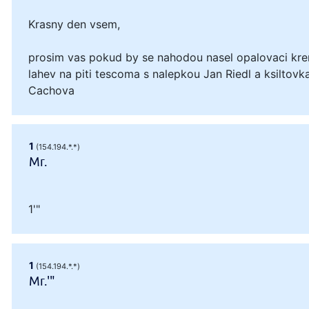
Krasny den vsem,
prosim vas pokud by se nahodou nasel opalovaci kre
lahev na piti tescoma s nalepkou Jan Riedl a ksiltovka
Cachova
1
(154.194.*.*)
Mr.
1'"
1
(154.194.*.*)
Mr.'"