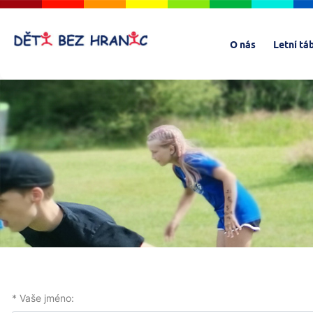
O nás
Letní tá
* Vaše jméno: