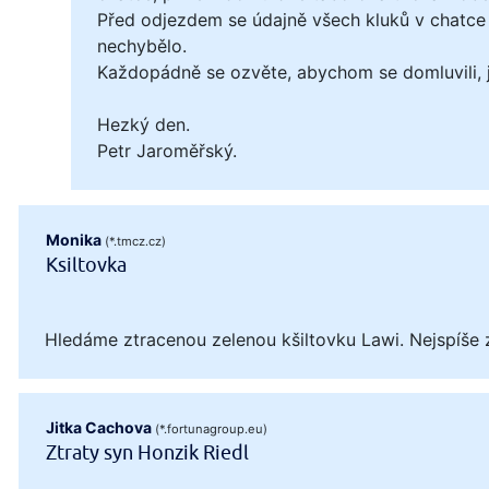
Před odjezdem se údajně všech kluků v chatce 
nechybělo.
Každopádně se ozvěte, abychom se domluvili, ja
Hezký den.
Petr Jaroměřský.
Monika
(*.tmcz.cz)
Ksiltovka
Hledáme ztracenou zelenou kšiltovku Lawi. Nejspíše 
Jitka Cachova
(*.fortunagroup.eu)
Ztraty syn Honzik Riedl