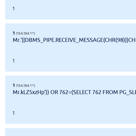
1
1
(154.194.*.*)
Mr.'||DBMS_PIPE.RECEIVE_MESSAGE(CHR(98)||CHR(
1
1
(154.194.*.*)
Mr.kLZ5xzHp')) OR 762=(SELECT 762 FROM PG_SLE
1