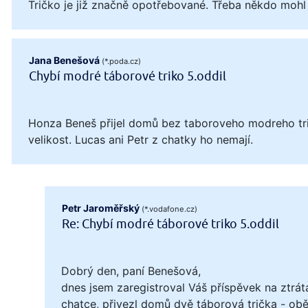
Tričko je již značně opotřebované. Třeba někdo mohl
Jana Benešová
(*.poda.cz)
Chybí modré táborové triko 5.oddil
Honza Beneš přijel domů bez taboroveho modreho tri
velikost. Lucas ani Petr z chatky ho nemají.
Petr Jaroměřský
(*.vodafone.cz)
Re: Chybí modré táborové triko 5.oddil
Dobrý den, paní Benešová,
dnes jsem zaregistroval Váš příspěvek na ztrát
chatce, přivezl domů dvě táborová trička - obě 