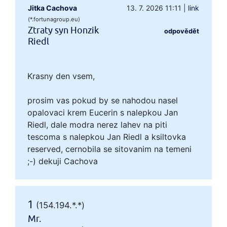
Jitka Cachova
13. 7. 2026 11:11
|
link
(*.fortunagroup.eu)
Ztraty syn Honzik
odpovědět
Riedl
Krasny den vsem,
prosim vas pokud by se nahodou nasel
opalovaci krem Eucerin s nalepkou Jan
Riedl, dale modra nerez lahev na piti
tescoma s nalepkou Jan Riedl a ksiltovka
reserved, cernobila se sitovanim na temeni
;-) dekuji Cachova
1
(154.194.*.*)
Mr.