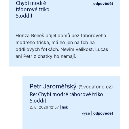
Chybí modré
odpovědět
táborové triko
5.oddil
Honza Beneš přijel domů bez taboroveho
modreho trička, má ho jen na fcb na
oddilovych fotkách. Nevim velikost. Lucas
ani Petr z chatky ho nemají.
Petr Jaroměřský
(*.vodafone.cz)
Re: Chybí modré táborové triko
5.oddil
2. 8. 2026 12:57
|
link
výše
|
odpovědět