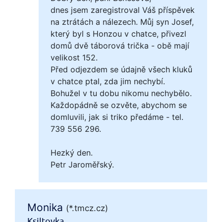
dnes jsem zaregistroval Váš příspěvek
na ztrátách a nálezech. Můj syn Josef,
který byl s Honzou v chatce, přivezl
domů dvě táborová trička - obě mají
velikost 152.
Před odjezdem se údajně všech kluků
v chatce ptal, zda jim nechybí.
Bohužel v tu dobu nikomu nechybělo.
Každopádně se ozvěte, abychom se
domluvili, jak si triko předáme - tel.
739 556 296.
Hezký den.
Petr Jaroměřský.
Monika
(*.tmcz.cz)
Ksiltovka