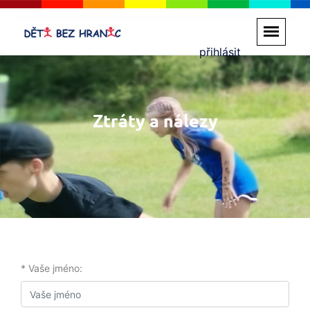
přihlásit
Ztráty a nálezy
* Vaše jméno: