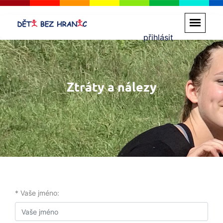
přihlásit
Ztráty a nálezy
* Vaše jméno: