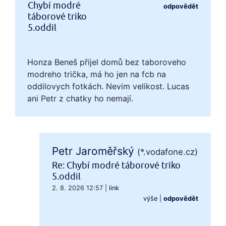
Chybí modré
odpovědět
táborové triko
5.oddil
Honza Beneš přijel domů bez taboroveho
modreho trička, má ho jen na fcb na
oddilovych fotkách. Nevim velikost. Lucas
ani Petr z chatky ho nemají.
Petr Jaroměřský
(*.vodafone.cz)
Re: Chybí modré táborové triko
5.oddil
2. 8. 2026 12:57
|
link
výše
|
odpovědět