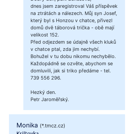
dnes jsem zaregistroval Váš příspěvek
na ztrátách a nálezech. Můj syn Josef,
který byl s Honzou v chatce, přivezl
domů dvě táborová trička - obě mají
velikost 152.
Před odjezdem se údajně všech kluků
v chatce ptal, zda jim nechybí.
Bohužel v tu dobu nikomu nechybělo.
Každopádně se ozvěte, abychom se
domluvili, jak si triko předáme - tel.
739 556 296.
Hezký den.
Petr Jaroměřský.
Monika
(*.tmcz.cz)
Ksiltovka