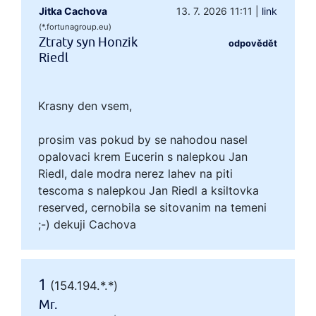
Jitka Cachova
13. 7. 2026 11:11
|
link
(*.fortunagroup.eu)
Ztraty syn Honzik
odpovědět
Riedl
Krasny den vsem,
prosim vas pokud by se nahodou nasel
opalovaci krem Eucerin s nalepkou Jan
Riedl, dale modra nerez lahev na piti
tescoma s nalepkou Jan Riedl a ksiltovka
reserved, cernobila se sitovanim na temeni
;-) dekuji Cachova
1
(154.194.*.*)
Mr.