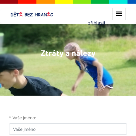
přihlásit
Ztráty a nálezy
* Vaše jméno: