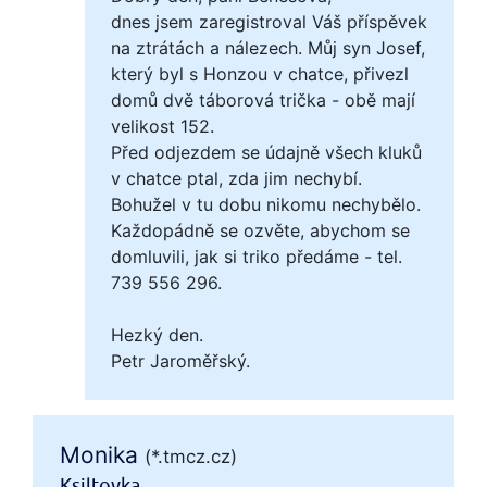
dnes jsem zaregistroval Váš příspěvek
na ztrátách a nálezech. Můj syn Josef,
který byl s Honzou v chatce, přivezl
domů dvě táborová trička - obě mají
velikost 152.
Před odjezdem se údajně všech kluků
v chatce ptal, zda jim nechybí.
Bohužel v tu dobu nikomu nechybělo.
Každopádně se ozvěte, abychom se
domluvili, jak si triko předáme - tel.
739 556 296.
Hezký den.
Petr Jaroměřský.
Monika
(*.tmcz.cz)
Ksiltovka