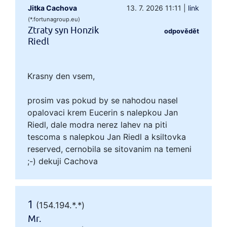
Jitka Cachova
13. 7. 2026 11:11
|
link
(*.fortunagroup.eu)
Ztraty syn Honzik
odpovědět
Riedl
Krasny den vsem,
prosim vas pokud by se nahodou nasel
opalovaci krem Eucerin s nalepkou Jan
Riedl, dale modra nerez lahev na piti
tescoma s nalepkou Jan Riedl a ksiltovka
reserved, cernobila se sitovanim na temeni
;-) dekuji Cachova
1
(154.194.*.*)
Mr.