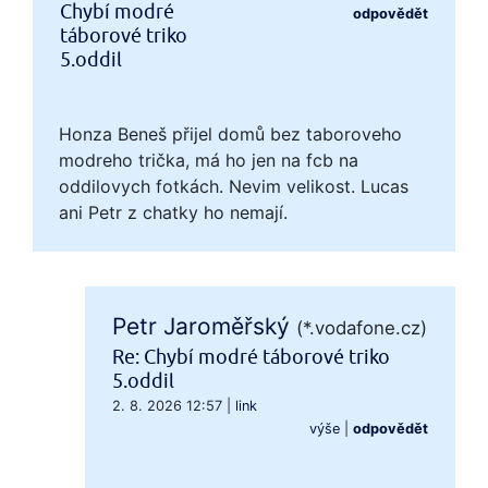
Chybí modré
odpovědět
táborové triko
5.oddil
Honza Beneš přijel domů bez taboroveho
modreho trička, má ho jen na fcb na
oddilovych fotkách. Nevim velikost. Lucas
ani Petr z chatky ho nemají.
Petr Jaroměřský
(*.vodafone.cz)
Re: Chybí modré táborové triko
5.oddil
2. 8. 2026 12:57
|
link
výše
|
odpovědět