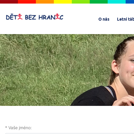
O nás
Letní tá
* Vaše jméno: