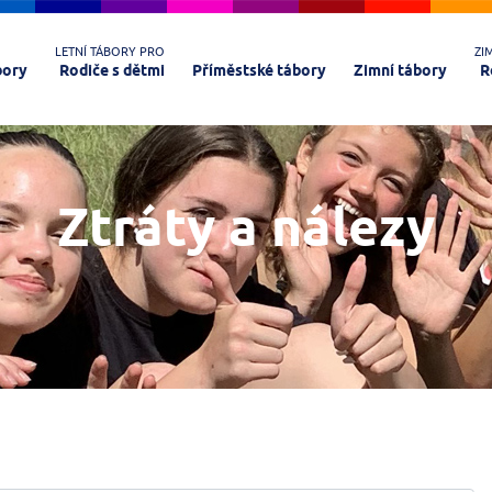
LETNÍ TÁBORY PRO
ZI
bory
Rodiče s dětmi
Příměstské tábory
Zimní tábory
R
Ztráty a nálezy