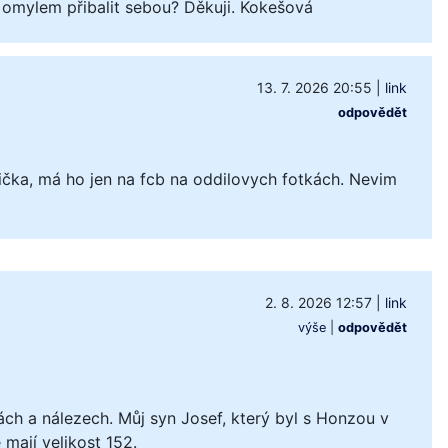
 omylem přibalit sebou? Děkuji. Kokešová
13. 7. 2026 20:55
|
link
odpovědět
čka, má ho jen na fcb na oddilovych fotkách. Nevim
2. 8. 2026 12:57
|
link
výše
|
odpovědět
ách a nálezech. Můj syn Josef, který byl s Honzou v
mají velikost 152.