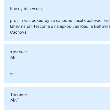
Krasny den vsem,
prosim vas pokud by se nahodou nasel opalovaci kre
lahev na piti tescoma s nalepkou Jan Riedl a ksiltovka
Cachova
1
(154.194.*.*)
Mr.
1'"
1
(154.194.*.*)
Mr.'"