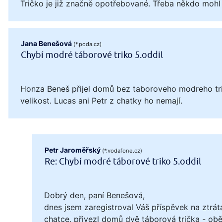
Tričko je již značně opotřebované. Třeba někdo mohl
Jana Benešová
(*.poda.cz)
Chybí modré táborové triko 5.oddil
Honza Beneš přijel domů bez taboroveho modreho tri
velikost. Lucas ani Petr z chatky ho nemají.
Petr Jaroměřský
(*.vodafone.cz)
Re: Chybí modré táborové triko 5.oddil
Dobrý den, paní Benešová,
dnes jsem zaregistroval Váš příspěvek na ztrát
chatce, přivezl domů dvě táborová trička - obě 