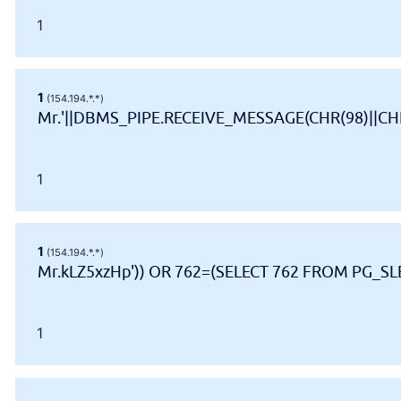
1
1
(154.194.*.*)
Mr.'||DBMS_PIPE.RECEIVE_MESSAGE(CHR(98)||CHR(
1
1
(154.194.*.*)
Mr.kLZ5xzHp')) OR 762=(SELECT 762 FROM PG_SLE
1