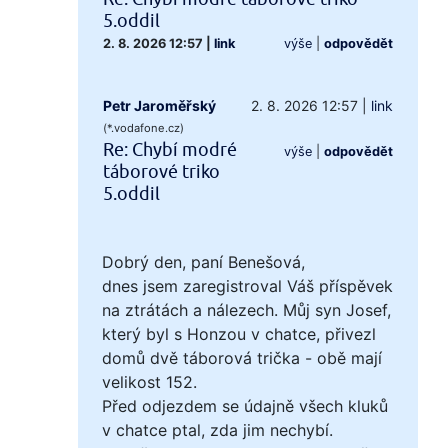
5.oddil
2. 8. 2026 12:57
|
link
výše
|
odpovědět
Petr Jaroměřský
2. 8. 2026 12:57
|
link
(*.vodafone.cz)
Re: Chybí modré
výše
|
odpovědět
táborové triko
5.oddil
Dobrý den, paní Benešová,
dnes jsem zaregistroval Váš příspěvek
na ztrátách a nálezech. Můj syn Josef,
který byl s Honzou v chatce, přivezl
domů dvě táborová trička - obě mají
velikost 152.
Před odjezdem se údajně všech kluků
v chatce ptal, zda jim nechybí.