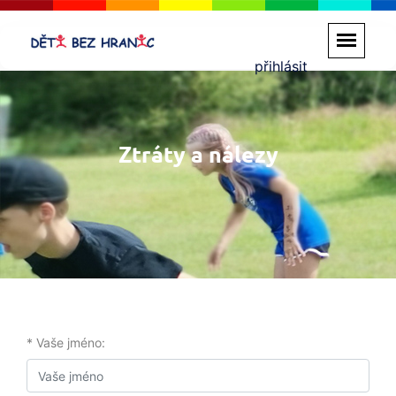
přihlásit
Ztráty a nálezy
* Vaše jméno: