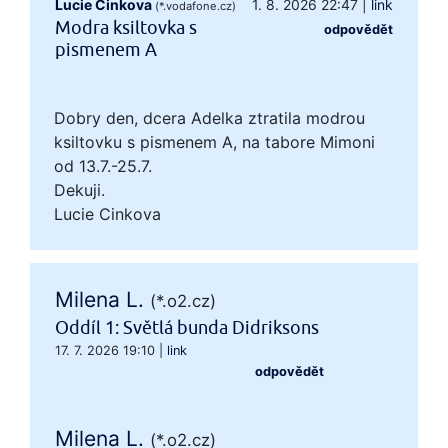
Lucie Cinkova
1. 8. 2026 22:47
|
link
(*.vodafone.cz)
Modra ksiltovka s
odpovědět
pismenem A
Dobry den, dcera Adelka ztratila modrou
ksiltovku s pismenem A, na tabore Mimoni
od 13.7.-25.7.
Dekuji.
Lucie Cinkova
Milena L.
(*.o2.cz)
Oddíl 1: Světlá bunda Didriksons
17. 7. 2026 19:10
|
link
odpovědět
Milena L.
(*.o2.cz)