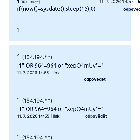
1
11. 7. 2026 14:55
|
l
(154.194.*.*)
if(now()=sysdate(),sleep(15),0)
odpově
1
1
(154.194.*.*)
-1" OR 964=964 or "xepO4mUy"="
11. 7. 2026 14:55
|
link
odpovědět
1
(154.194.*.*)
-1" OR 964=964 or "xepO4mUy"="
11. 7. 2026 14:55
|
link
odpovědět
1
(154.194.*.*)