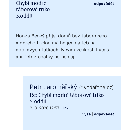
Chybí modré
odpovědět
táborové triko
5.oddil
Honza Beneš přijel domů bez taboroveho
modreho trička, má ho jen na fcb na
oddilovych fotkách. Nevim velikost. Lucas
ani Petr z chatky ho nemají.
Petr Jaroměřský
(*.vodafone.cz)
Re: Chybí modré táborové triko
5.oddil
2. 8. 2026 12:57
|
link
výše
|
odpovědět