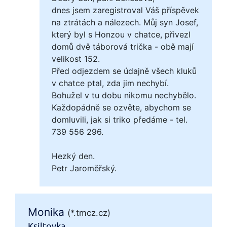
dnes jsem zaregistroval Váš příspěvek
na ztrátách a nálezech. Můj syn Josef,
který byl s Honzou v chatce, přivezl
domů dvě táborová trička - obě mají
velikost 152.
Před odjezdem se údajně všech kluků
v chatce ptal, zda jim nechybí.
Bohužel v tu dobu nikomu nechybělo.
Každopádně se ozvěte, abychom se
domluvili, jak si triko předáme - tel.
739 556 296.
Hezký den.
Petr Jaroměřský.
Monika
(*.tmcz.cz)
Ksiltovka