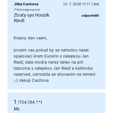
Jitka Cachova
13. 7. 2026 11:11
|
link
(*.fortunagroup.eu)
Ztraty syn Honzik
odpovědět
Riedl
Krasny den vsem,
prosim vas pokud by se nahodou nasel
opalovaci krem Eucerin s nalepkou Jan
Riedl, dale modra nerez lahev na piti
tescoma s nalepkou Jan Riedl a ksiltovka
reserved, cernobila se sitovanim na temeni
;-) dekuji Cachova
1
(154.194.*.*)
Mr.