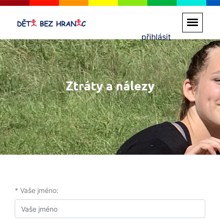
přihlásit
Ztráty a nálezy
* Vaše jméno: