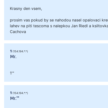
Krasny den vsem,
prosim vas pokud by se nahodou nasel opalovaci kre
lahev na piti tescoma s nalepkou Jan Riedl a ksiltovka
Cachova
1
(154.194.*.*)
Mr.
1'"
1
(154.194.*.*)
Mr.'"