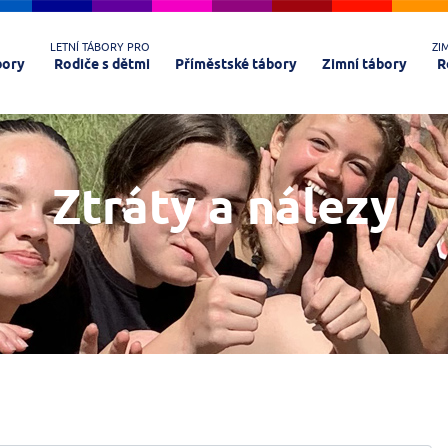
LETNÍ TÁBORY PRO
ZI
bory
Rodiče s dětmi
Příměstské tábory
Zimní tábory
R
Ztráty a nálezy