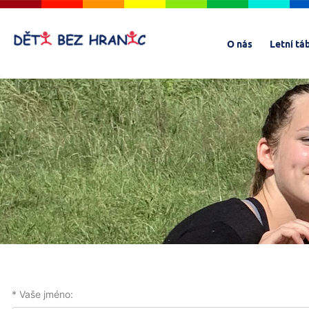
O nás
Letní tá
* Vaše jméno: