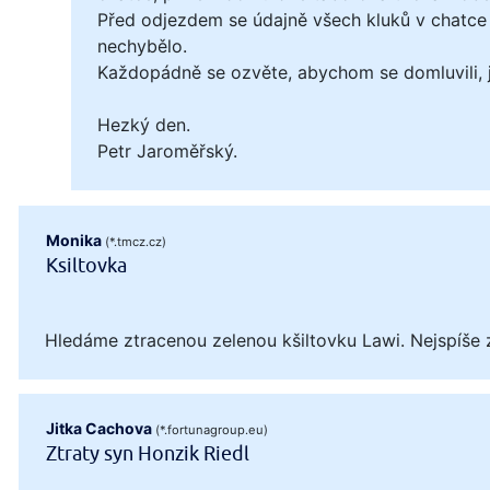
Před odjezdem se údajně všech kluků v chatce 
nechybělo.
Každopádně se ozvěte, abychom se domluvili, ja
Hezký den.
Petr Jaroměřský.
Monika
(*.tmcz.cz)
Ksiltovka
Hledáme ztracenou zelenou kšiltovku Lawi. Nejspíše 
Jitka Cachova
(*.fortunagroup.eu)
Ztraty syn Honzik Riedl