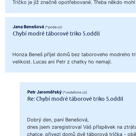
Tričko je již značně opotřebované. Třeba někdo mohl
Jana Benešová
(*.poda.cz)
Chybí modré táborové triko 5.oddil
Honza Beneš přijel domů bez taboroveho modreho tri
velikost. Lucas ani Petr z chatky ho nemají.
Petr Jaroměřský
(*.vodafone.cz)
Re: Chybí modré táborové triko 5.oddil
Dobrý den, paní Benešová,
dnes jsem zaregistroval Váš příspěvek na ztrát
chatce, přivezl domů dvě táborová trička - obě 