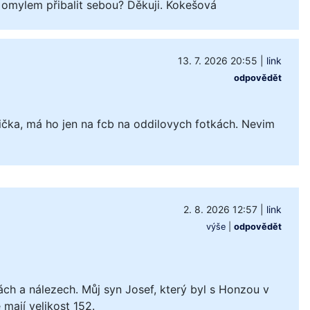
 omylem přibalit sebou? Děkuji. Kokešová
13. 7. 2026 20:55
|
link
odpovědět
čka, má ho jen na fcb na oddilovych fotkách. Nevim
2. 8. 2026 12:57
|
link
výše
|
odpovědět
ách a nálezech. Můj syn Josef, který byl s Honzou v
mají velikost 152.