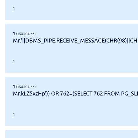
1
1
(154.194.*.*)
Mr.'||DBMS_PIPE.RECEIVE_MESSAGE(CHR(98)||CHR(
1
1
(154.194.*.*)
Mr.kLZ5xzHp')) OR 762=(SELECT 762 FROM PG_SLE
1