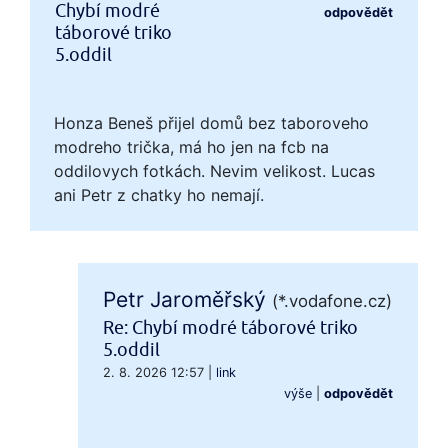
Chybí modré
odpovědět
táborové triko
5.oddil
Honza Beneš přijel domů bez taboroveho
modreho trička, má ho jen na fcb na
oddilovych fotkách. Nevim velikost. Lucas
ani Petr z chatky ho nemají.
Petr Jaroměřský
(*.vodafone.cz)
Re: Chybí modré táborové triko
5.oddil
2. 8. 2026 12:57
|
link
výše
|
odpovědět