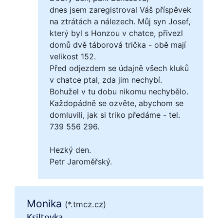
dnes jsem zaregistroval Váš příspěvek
na ztrátách a nálezech. Můj syn Josef,
který byl s Honzou v chatce, přivezl
domů dvě táborová trička - obě mají
velikost 152.
Před odjezdem se údajně všech kluků
v chatce ptal, zda jim nechybí.
Bohužel v tu dobu nikomu nechybělo.
Každopádně se ozvěte, abychom se
domluvili, jak si triko předáme - tel.
739 556 296.
Hezký den.
Petr Jaroměřský.
Monika
(*.tmcz.cz)
Ksiltovka