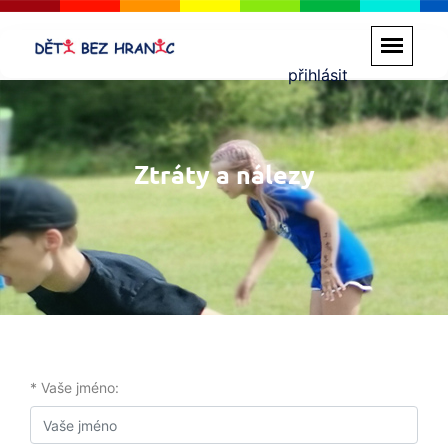
přihlásit
Ztráty a nálezy
* Vaše jméno: