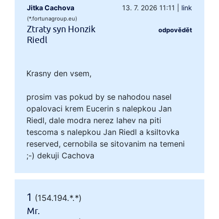
Jitka Cachova
13. 7. 2026 11:11
|
link
(*.fortunagroup.eu)
Ztraty syn Honzik
odpovědět
Riedl
Krasny den vsem,
prosim vas pokud by se nahodou nasel
opalovaci krem Eucerin s nalepkou Jan
Riedl, dale modra nerez lahev na piti
tescoma s nalepkou Jan Riedl a ksiltovka
reserved, cernobila se sitovanim na temeni
;-) dekuji Cachova
1
(154.194.*.*)
Mr.