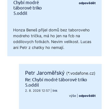
Chybí modré
odpovědět
táborové triko
5.oddil
Honza Beneš přijel domů bez taboroveho
modreho trička, má ho jen na fcb na
oddilovych fotkách. Nevim velikost. Lucas
ani Petr z chatky ho nemají.
Petr Jaroměřský
(*.vodafone.cz)
Re: Chybí modré táborové triko
5.oddil
2. 8. 2026 12:57
|
link
výše
|
odpovědět