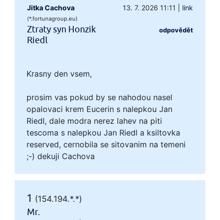
Jitka Cachova
13. 7. 2026 11:11
|
link
(*.fortunagroup.eu)
Ztraty syn Honzik
odpovědět
Riedl
Krasny den vsem,
prosim vas pokud by se nahodou nasel
opalovaci krem Eucerin s nalepkou Jan
Riedl, dale modra nerez lahev na piti
tescoma s nalepkou Jan Riedl a ksiltovka
reserved, cernobila se sitovanim na temeni
;-) dekuji Cachova
1
(154.194.*.*)
Mr.