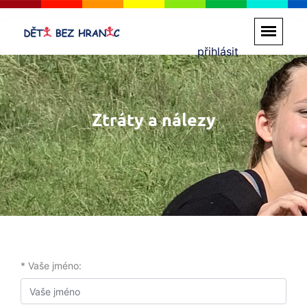
přihlásit
Ztráty a nálezy
* Vaše jméno: