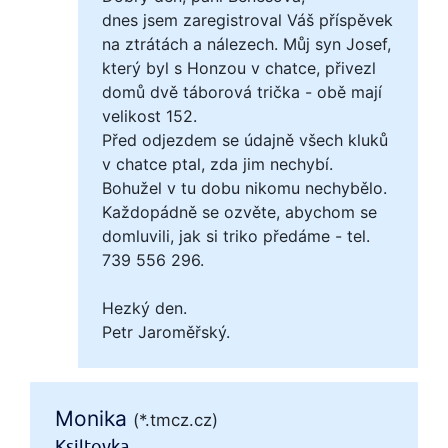
dnes jsem zaregistroval Váš příspěvek
na ztrátách a nálezech. Můj syn Josef,
který byl s Honzou v chatce, přivezl
domů dvě táborová trička - obě mají
velikost 152.
Před odjezdem se údajně všech kluků
v chatce ptal, zda jim nechybí.
Bohužel v tu dobu nikomu nechybělo.
Každopádně se ozvěte, abychom se
domluvili, jak si triko předáme - tel.
739 556 296.
Hezký den.
Petr Jaroměřský.
Monika
(*.tmcz.cz)
Ksiltovka