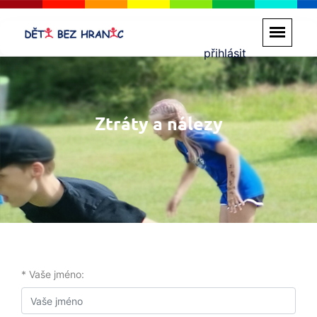
přihlásit
Ztráty a nálezy
* Vaše jméno: