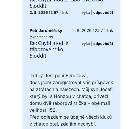
5.oddil
2. 8. 2026 12:57
|
link
výše
|
odpovědět
Petr Jaroměřský
2. 8. 2026 12:57
|
link
(*.vodafone.cz)
Re: Chybí modré
výše
|
odpovědět
táborové triko
5.oddil
Dobrý den, paní Benešová,
dnes jsem zaregistroval Váš příspěvek
na ztrátách a nálezech. Můj syn Josef,
který byl s Honzou v chatce, přivezl
domů dvě táborová trička - obě mají
velikost 152.
Před odjezdem se údajně všech kluků
v chatce ptal, zda jim nechybí.