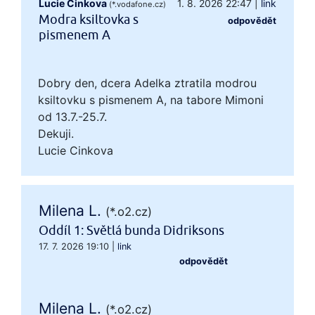
Lucie Cinkova
1. 8. 2026 22:47
|
link
(*.vodafone.cz)
Modra ksiltovka s
odpovědět
pismenem A
Dobry den, dcera Adelka ztratila modrou
ksiltovku s pismenem A, na tabore Mimoni
od 13.7.-25.7.
Dekuji.
Lucie Cinkova
Milena L.
(*.o2.cz)
Oddíl 1: Světlá bunda Didriksons
17. 7. 2026 19:10
|
link
odpovědět
Milena L.
(*.o2.cz)