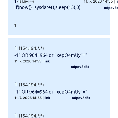
1
11. 7. 2026 14:55
|
l
(154.194.*.*)
if(now()=sysdate(),sleep(15),0)
odpově
1
1
(154.194.*.*)
-1" OR 964=964 or "xepO4mUy"="
11. 7. 2026 14:55
|
link
odpovědět
1
(154.194.*.*)
-1" OR 964=964 or "xepO4mUy"="
11. 7. 2026 14:55
|
link
odpovědět
1
(154.194.*.*)