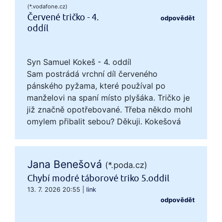
(*.vodafone.cz)
Červené tričko - 4.
odpovědět
oddíl
Syn Samuel Kokeš - 4. oddíl
Sam postrádá vrchní díl červeného
pánského pyžama, které používal po
manželovi na spaní místo plyšáka. Tričko je
již značně opotřebované. Třeba někdo mohl
omylem přibalit sebou? Děkuji. Kokešová
Jana Benešová
(*.poda.cz)
Chybí modré táborové triko 5.oddil
13. 7. 2026 20:55
|
link
odpovědět