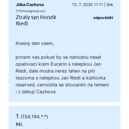
Jitka Cachova
13. 7. 2026 11:11
|
link
(*.fortunagroup.eu)
Ztraty syn Honzik
odpovědět
Riedl
Krasny den vsem,
prosim vas pokud by se nahodou nasel
opalovaci krem Eucerin s nalepkou Jan
Riedl, dale modra nerez lahev na piti
tescoma s nalepkou Jan Riedl a ksiltovka
reserved, cernobila se sitovanim na temeni
;-) dekuji Cachova
1
(154.194.*.*)
Mr.