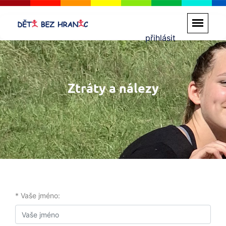
přihlásit
Ztráty a nálezy
* Vaše jméno: