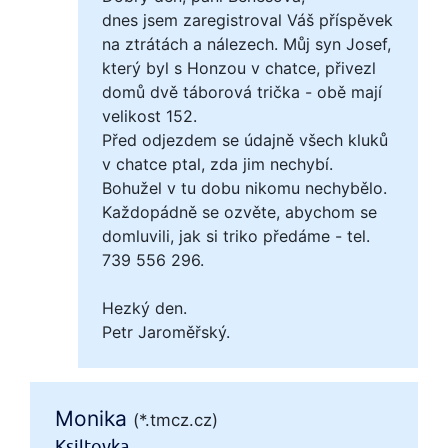
dnes jsem zaregistroval Váš příspěvek
na ztrátách a nálezech. Můj syn Josef,
který byl s Honzou v chatce, přivezl
domů dvě táborová trička - obě mají
velikost 152.
Před odjezdem se údajně všech kluků
v chatce ptal, zda jim nechybí.
Bohužel v tu dobu nikomu nechybělo.
Každopádně se ozvěte, abychom se
domluvili, jak si triko předáme - tel.
739 556 296.
Hezký den.
Petr Jaroměřský.
Monika
(*.tmcz.cz)
Ksiltovka