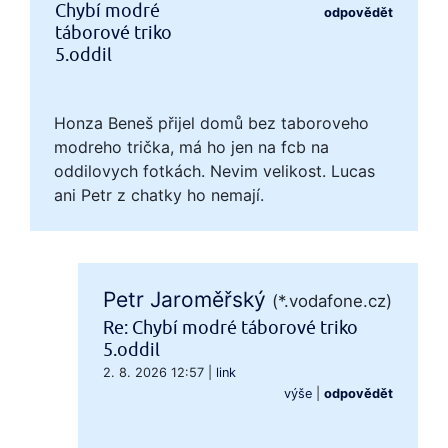
Chybí modré
odpovědět
táborové triko
5.oddil
Honza Beneš přijel domů bez taboroveho
modreho trička, má ho jen na fcb na
oddilovych fotkách. Nevim velikost. Lucas
ani Petr z chatky ho nemají.
Petr Jaroměřský
(*.vodafone.cz)
Re: Chybí modré táborové triko
5.oddil
2. 8. 2026 12:57
|
link
výše
|
odpovědět