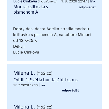
Lucie Cinkova
1. 8. 2026 22:47
|
link
(*.vodafone.cz)
Modra ksiltovka s
odpovědět
pismenem A
Dobry den, dcera Adelka ztratila modrou
ksiltovku s pismenem A, na tabore Mimoni
od 13.7.-25.7.
Dekuji.
Lucie Cinkova
Milena L.
(*.o2.cz)
Oddíl 1: Světlá bunda Didriksons
17. 7. 2026 19:10
|
link
odpovědět
Milena L.
(*.o2.cz)