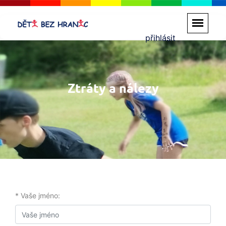
přihlásit
Ztráty a nálezy
* Vaše jméno: