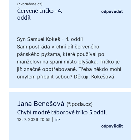
(*.vodafone.cz)
Červené tričko - 4.
odpovědět
oddíl
Syn Samuel Kokeš - 4. oddíl
Sam postrádá vrchní díl červeného
pánského pyžama, které používal po
manželovi na spaní místo plyšáka. Tričko je
již značně opotřebované. Třeba někdo mohl
omylem přibalit sebou? Děkuji. Kokešová
Jana Benešová
(*.poda.cz)
Chybí modré táborové triko 5.oddil
13. 7. 2026 20:55
|
link
odpovědět