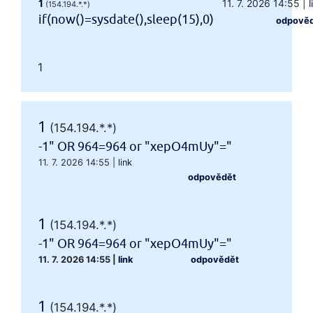
1
11. 7. 2026 14:55
|
l
(154.194.*.*)
if(now()=sysdate(),sleep(15),0)
odpově
1
1
(154.194.*.*)
-1" OR 964=964 or "xepO4mUy"="
11. 7. 2026 14:55
|
link
odpovědět
1
(154.194.*.*)
-1" OR 964=964 or "xepO4mUy"="
11. 7. 2026 14:55
|
link
odpovědět
1
(154.194.*.*)