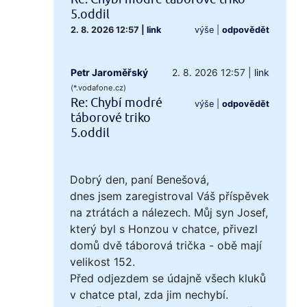
5.oddil
2. 8. 2026 12:57
|
link
výše
|
odpovědět
Petr Jaroměřský
2. 8. 2026 12:57
|
link
(*.vodafone.cz)
Re: Chybí modré
výše
|
odpovědět
táborové triko
5.oddil
Dobrý den, paní Benešová,
dnes jsem zaregistroval Váš příspěvek
na ztrátách a nálezech. Můj syn Josef,
který byl s Honzou v chatce, přivezl
domů dvě táborová trička - obě mají
velikost 152.
Před odjezdem se údajně všech kluků
v chatce ptal, zda jim nechybí.