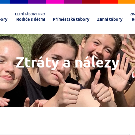
LETNÍ TÁBORY PRO
ZI
bory
Rodiče s dětmi
Příměstské tábory
Zimní tábory
R
Ztráty a nálezy