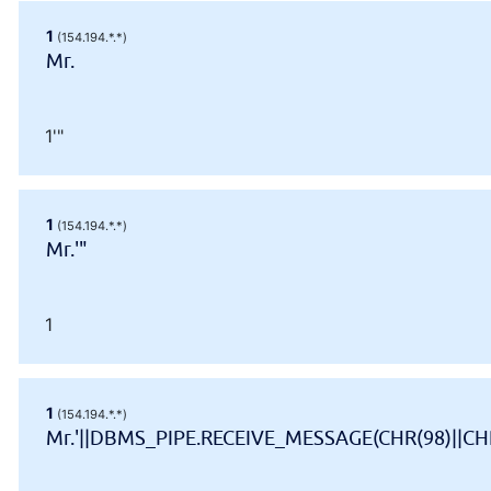
1
(154.194.*.*)
Mr.
1'"
1
(154.194.*.*)
Mr.'"
1
1
(154.194.*.*)
Mr.'||DBMS_PIPE.RECEIVE_MESSAGE(CHR(98)||CHR(