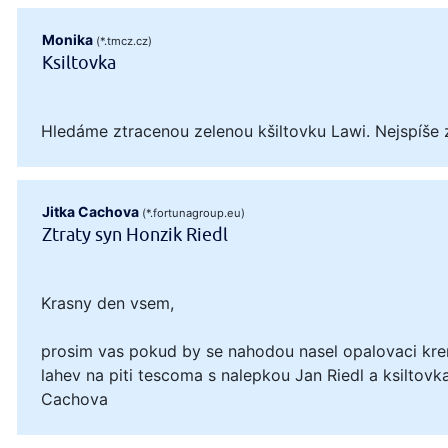
Monika
(*.tmcz.cz)
Ksiltovka
Hledáme ztracenou zelenou kšiltovku Lawi. Nejspíše 
Jitka Cachova
(*.fortunagroup.eu)
Ztraty syn Honzik Riedl
Krasny den vsem,
prosim vas pokud by se nahodou nasel opalovaci kre
lahev na piti tescoma s nalepkou Jan Riedl a ksiltovka
Cachova