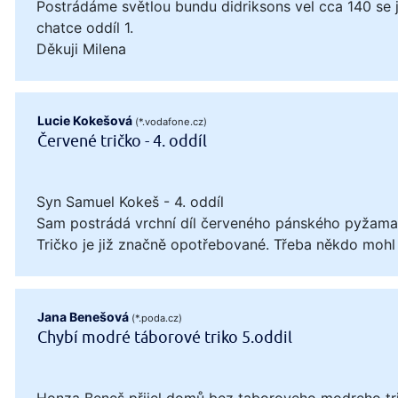
Postrádáme světlou bundu didriksons vel cca 140 se
chatce oddíl 1.
Děkuji Milena
Lucie Kokešová
(*.vodafone.cz)
Červené tričko - 4. oddíl
Syn Samuel Kokeš - 4. oddíl
Sam postrádá vrchní díl červeného pánského pyžama, 
Tričko je již značně opotřebované. Třeba někdo mohl
Jana Benešová
(*.poda.cz)
Chybí modré táborové triko 5.oddil
Honza Beneš přijel domů bez taboroveho modreho tri