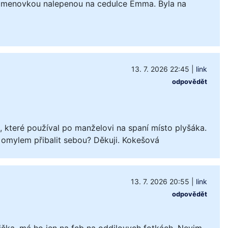
 jmenovkou nalepenou na cedulce Emma. Byla na
13. 7. 2026 22:45
|
link
odpovědět
které používal po manželovi na spaní místo plyšáka.
 omylem přibalit sebou? Děkuji. Kokešová
13. 7. 2026 20:55
|
link
odpovědět
čka, má ho jen na fcb na oddilovych fotkách. Nevim