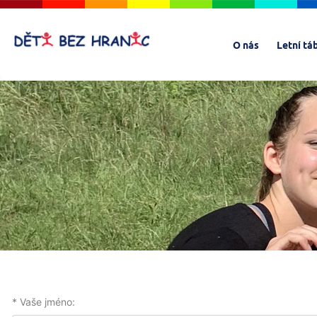
O nás
Letní tá
* Vaše jméno: