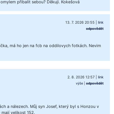
 omylem přibalit sebou? Děkuji. Kokešová
13. 7. 2026 20:55
|
link
odpovědět
čka, má ho jen na fcb na oddilovych fotkách. Nevim
2. 8. 2026 12:57
|
link
výše
|
odpovědět
ách a nálezech. Můj syn Josef, který byl s Honzou v
mají velikost 152.