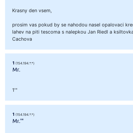
Krasny den vsem,
prosim vas pokud by se nahodou nasel opalovaci kre
lahev na piti tescoma s nalepkou Jan Riedl a ksiltovka
Cachova
1
(154.194.*.*)
Mr.
1'"
1
(154.194.*.*)
Mr.'"