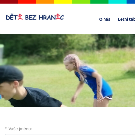
O nás
Letní tá
* Vaše jméno: