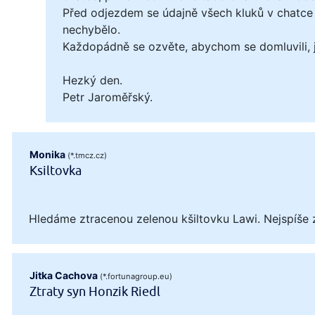
Před odjezdem se údajně všech kluků v chatce 
nechybělo.
Každopádně se ozvěte, abychom se domluvili, ja
Hezký den.
Petr Jaroměřský.
Monika
(*.tmcz.cz)
Ksiltovka
Hledáme ztracenou zelenou kšiltovku Lawi. Nejspíše 
Jitka Cachova
(*.fortunagroup.eu)
Ztraty syn Honzik Riedl