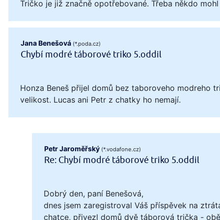
Tričko je již značně opotřebované. Třeba někdo mohl
Jana Benešová
(*.poda.cz)
Chybí modré táborové triko 5.oddil
Honza Beneš přijel domů bez taboroveho modreho tri
velikost. Lucas ani Petr z chatky ho nemají.
Petr Jaroměřský
(*.vodafone.cz)
Re: Chybí modré táborové triko 5.oddil
Dobrý den, paní Benešová,
dnes jsem zaregistroval Váš příspěvek na ztrát
chatce, přivezl domů dvě táborová trička - obě 