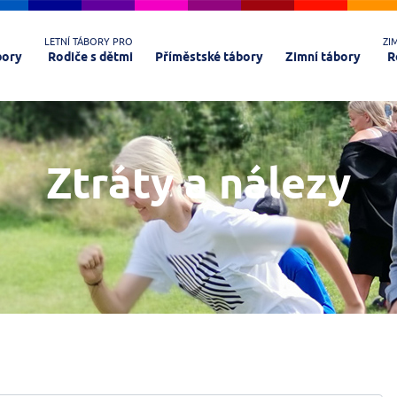
LETNÍ TÁBORY PRO
ZI
bory
Rodiče s dětmi
Příměstské tábory
Zimní tábory
R
Ztráty a nálezy