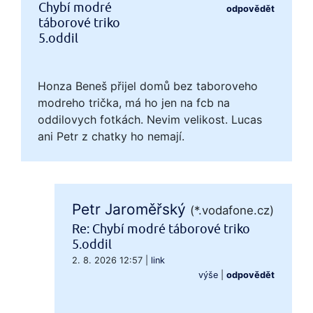
Chybí modré
odpovědět
táborové triko
5.oddil
Honza Beneš přijel domů bez taboroveho
modreho trička, má ho jen na fcb na
oddilovych fotkách. Nevim velikost. Lucas
ani Petr z chatky ho nemají.
Petr Jaroměřský
(*.vodafone.cz)
Re: Chybí modré táborové triko
5.oddil
2. 8. 2026 12:57
|
link
výše
|
odpovědět