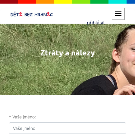
přihlásit
Ztráty a nálezy
* Vaše jméno: