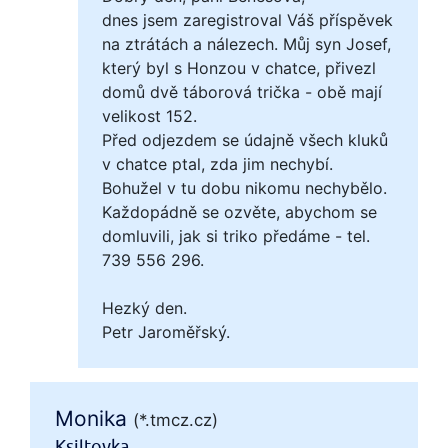
dnes jsem zaregistroval Váš příspěvek
na ztrátách a nálezech. Můj syn Josef,
který byl s Honzou v chatce, přivezl
domů dvě táborová trička - obě mají
velikost 152.
Před odjezdem se údajně všech kluků
v chatce ptal, zda jim nechybí.
Bohužel v tu dobu nikomu nechybělo.
Každopádně se ozvěte, abychom se
domluvili, jak si triko předáme - tel.
739 556 296.
Hezký den.
Petr Jaroměřský.
Monika
(*.tmcz.cz)
Ksiltovka