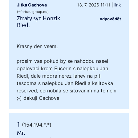
Jitka Cachova
13. 7. 2026 11:11
|
link
(*.fortunagroup.eu)
Ztraty syn Honzik
odpovědět
Riedl
Krasny den vsem,
prosim vas pokud by se nahodou nasel
opalovaci krem Eucerin s nalepkou Jan
Riedl, dale modra nerez lahev na piti
tescoma s nalepkou Jan Riedl a ksiltovka
reserved, cernobila se sitovanim na temeni
;-) dekuji Cachova
1
(154.194.*.*)
Mr.