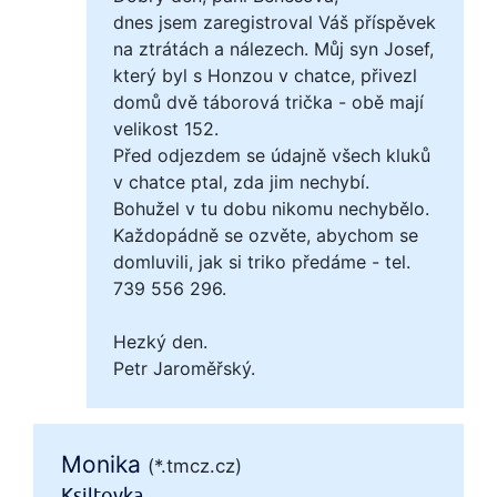
dnes jsem zaregistroval Váš příspěvek
na ztrátách a nálezech. Můj syn Josef,
který byl s Honzou v chatce, přivezl
domů dvě táborová trička - obě mají
velikost 152.
Před odjezdem se údajně všech kluků
v chatce ptal, zda jim nechybí.
Bohužel v tu dobu nikomu nechybělo.
Každopádně se ozvěte, abychom se
domluvili, jak si triko předáme - tel.
739 556 296.
Hezký den.
Petr Jaroměřský.
Monika
(*.tmcz.cz)
Ksiltovka