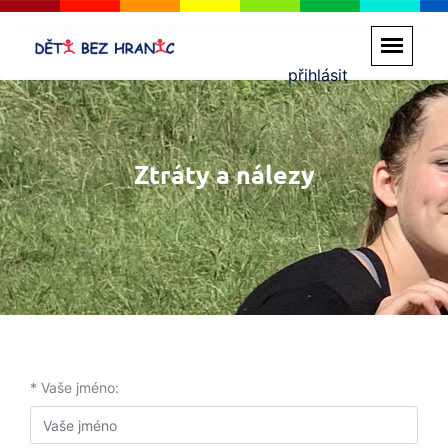
přihlásit
Ztráty a nálezy
* Vaše jméno: