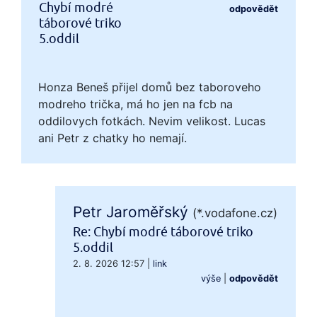
Chybí modré
odpovědět
táborové triko
5.oddil
Honza Beneš přijel domů bez taboroveho
modreho trička, má ho jen na fcb na
oddilovych fotkách. Nevim velikost. Lucas
ani Petr z chatky ho nemají.
Petr Jaroměřský
(*.vodafone.cz)
Re: Chybí modré táborové triko
5.oddil
2. 8. 2026 12:57
|
link
výše
|
odpovědět