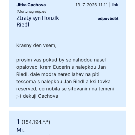
Jitka Cachova
13. 7. 2026 11:11
|
link
(*.fortunagroup.eu)
Ztraty syn Honzik
odpovědět
Riedl
Krasny den vsem,
prosim vas pokud by se nahodou nasel
opalovaci krem Eucerin s nalepkou Jan
Riedl, dale modra nerez lahev na piti
tescoma s nalepkou Jan Riedl a ksiltovka
reserved, cernobila se sitovanim na temeni
;-) dekuji Cachova
1
(154.194.*.*)
Mr.