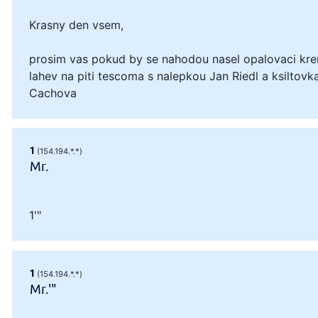
Krasny den vsem,
prosim vas pokud by se nahodou nasel opalovaci kre
lahev na piti tescoma s nalepkou Jan Riedl a ksiltovka
Cachova
1
(154.194.*.*)
Mr.
1'"
1
(154.194.*.*)
Mr.'"