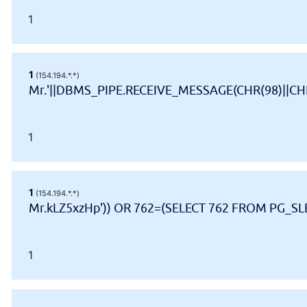
1
1
(154.194.*.*)
Mr.'||DBMS_PIPE.RECEIVE_MESSAGE(CHR(98)||CHR(
1
1
(154.194.*.*)
Mr.kLZ5xzHp')) OR 762=(SELECT 762 FROM PG_SLE
1