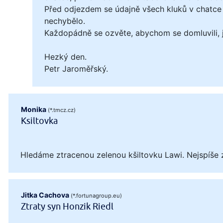
Před odjezdem se údajně všech kluků v chatce 
nechybělo.
Každopádně se ozvěte, abychom se domluvili, ja
Hezký den.
Petr Jaroměřský.
Monika
(*.tmcz.cz)
Ksiltovka
Hledáme ztracenou zelenou kšiltovku Lawi. Nejspíše 
Jitka Cachova
(*.fortunagroup.eu)
Ztraty syn Honzik Riedl