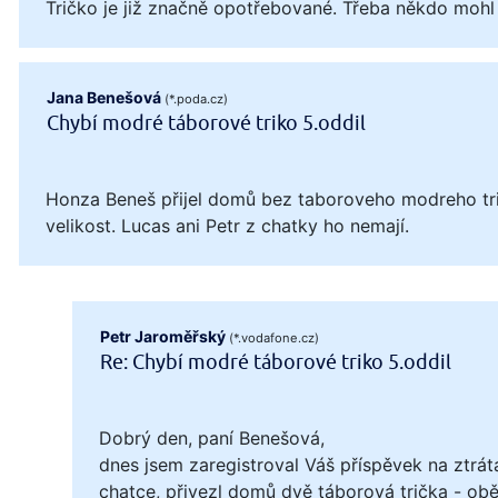
Tričko je již značně opotřebované. Třeba někdo mohl
Jana Benešová
(*.poda.cz)
Chybí modré táborové triko 5.oddil
Honza Beneš přijel domů bez taboroveho modreho tri
velikost. Lucas ani Petr z chatky ho nemají.
Petr Jaroměřský
(*.vodafone.cz)
Re: Chybí modré táborové triko 5.oddil
Dobrý den, paní Benešová,
dnes jsem zaregistroval Váš příspěvek na ztrát
chatce, přivezl domů dvě táborová trička - obě 