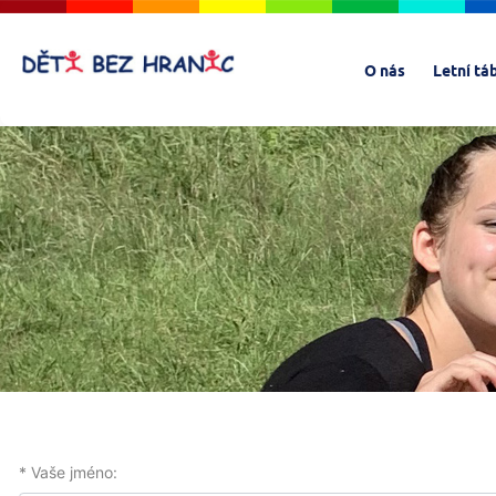
O nás
Letní tá
* Vaše jméno: