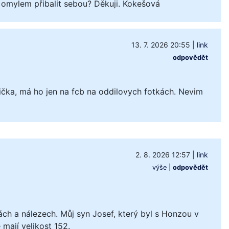
 omylem přibalit sebou? Děkuji. Kokešová
13. 7. 2026 20:55
|
link
odpovědět
čka, má ho jen na fcb na oddilovych fotkách. Nevim
2. 8. 2026 12:57
|
link
výše
|
odpovědět
ách a nálezech. Můj syn Josef, který byl s Honzou v
mají velikost 152.