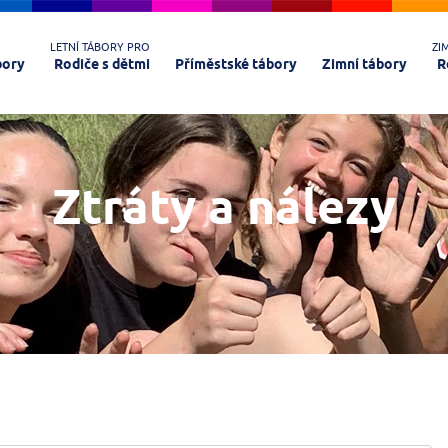
LETNÍ TÁBORY PRO
ZI
bory
Rodiče s dětmi
Příměstské tábory
Zimní tábory
R
Ztráty a nálezy