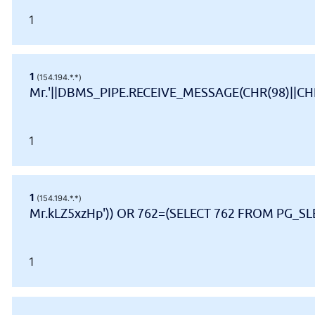
1
1
(154.194.*.*)
Mr.'||DBMS_PIPE.RECEIVE_MESSAGE(CHR(98)||CHR(
1
1
(154.194.*.*)
Mr.kLZ5xzHp')) OR 762=(SELECT 762 FROM PG_SLE
1