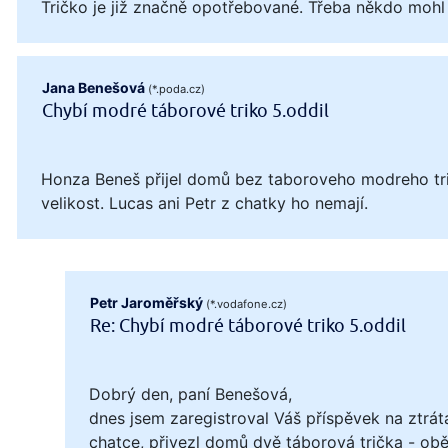
Tričko je již značně opotřebované. Třeba někdo mohl
Jana Benešová
(*.poda.cz)
Chybí modré táborové triko 5.oddil
Honza Beneš přijel domů bez taboroveho modreho tri
velikost. Lucas ani Petr z chatky ho nemají.
Petr Jaroměřský
(*.vodafone.cz)
Re: Chybí modré táborové triko 5.oddil
Dobrý den, paní Benešová,
dnes jsem zaregistroval Váš příspěvek na ztrát
chatce, přivezl domů dvě táborová trička - obě 