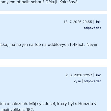
 omylem přibalit sebou? Děkuji. Kokešová
13. 7. 2026 20:55
|
link
odpovědět
čka, má ho jen na fcb na oddilovych fotkách. Nevim
2. 8. 2026 12:57
|
link
výše
|
odpovědět
ách a nálezech. Můj syn Josef, který byl s Honzou v
mají velikost 152.