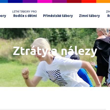
LETNÍ TÁBORY PRO
ZI
bory
Rodiče s dětmi
Příměstské tábory
Zimní tábory
R
Ztráty a nálezy