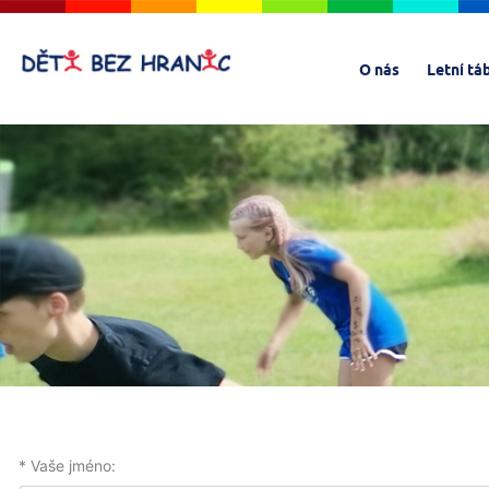
O nás
Letní tá
* Vaše jméno: