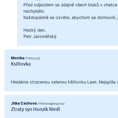
Před odjezdem se údajně všech kluků v chatce 
nechybělo.
Každopádně se ozvěte, abychom se domluvili, ja
Hezký den.
Petr Jaroměřský.
Monika
(*.tmcz.cz)
Ksiltovka
Hledáme ztracenou zelenou kšiltovku Lawi. Nejspíše 
Jitka Cachova
(*.fortunagroup.eu)
Ztraty syn Honzik Riedl