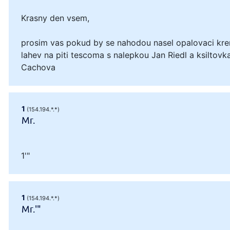
Krasny den vsem,
prosim vas pokud by se nahodou nasel opalovaci kre
lahev na piti tescoma s nalepkou Jan Riedl a ksiltovka
Cachova
1
(154.194.*.*)
Mr.
1'"
1
(154.194.*.*)
Mr.'"