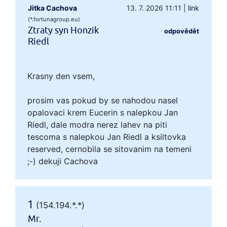
Jitka Cachova
13. 7. 2026 11:11
|
link
(*.fortunagroup.eu)
Ztraty syn Honzik
odpovědět
Riedl
Krasny den vsem,
prosim vas pokud by se nahodou nasel
opalovaci krem Eucerin s nalepkou Jan
Riedl, dale modra nerez lahev na piti
tescoma s nalepkou Jan Riedl a ksiltovka
reserved, cernobila se sitovanim na temeni
;-) dekuji Cachova
1
(154.194.*.*)
Mr.