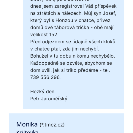
dnes jsem zaregistroval Váš příspěvek
na ztrátách a nálezech. Můj syn Josef,
který byl s Honzou v chatce, přivezl
domů dvě táborová trička - obě mají
velikost 152.
Před odjezdem se údajně všech kluků
v chatce ptal, zda jim nechybí.
Bohužel v tu dobu nikomu nechybělo.
Každopádně se ozvěte, abychom se
domluvili, jak si triko předáme - tel.
739 556 296.
Hezký den.
Petr Jaroměřský.
Monika
(*.tmcz.cz)
Ksiltovka