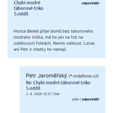
Chybí modré
odpovědět
táborové triko
5.oddil
Honza Beneš přijel domů bez taboroveho
modreho trička, má ho jen na fcb na
oddilovych fotkách. Nevim velikost. Lucas
ani Petr z chatky ho nemají.
Petr Jaroměřský
(*.vodafone.cz)
Re: Chybí modré táborové triko
5.oddil
2. 8. 2026 12:57
|
link
výše
|
odpovědět