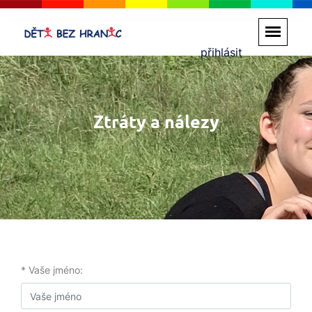
přihlásit
Ztráty a nálezy
* Vaše jméno: