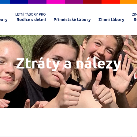
LETNÍ TÁBORY PRO
ZI
bory
Rodiče s dětmi
Příměstské tábory
Zimní tábory
R
Ztráty a nálezy