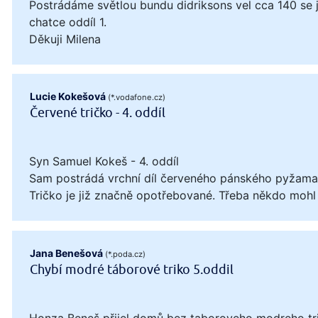
Postrádáme světlou bundu didriksons vel cca 140 se
chatce oddíl 1.
Děkuji Milena
Lucie Kokešová
(*.vodafone.cz)
Červené tričko - 4. oddíl
Syn Samuel Kokeš - 4. oddíl
Sam postrádá vrchní díl červeného pánského pyžama, 
Tričko je již značně opotřebované. Třeba někdo mohl
Jana Benešová
(*.poda.cz)
Chybí modré táborové triko 5.oddil
Honza Beneš přijel domů bez taboroveho modreho tri