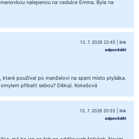
 jmenovkou nalepenou na cedulce Emma. Byla na
13. 7. 2026 22:45
|
link
odpovědět
které používal po manželovi na spaní místo plyšáka.
 omylem přibalit sebou? Děkuji. Kokešová
13. 7. 2026 20:55
|
link
odpovědět
čka, má ho jen na fcb na oddilovych fotkách. Nevim