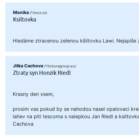
Monika
(*.tmcz.cz)
Ksiltovka
Hledáme ztracenou zelenou kšiltovku Lawi. Nejspíše 
Jitka Cachova
(*.fortunagroup.eu)
Ztraty syn Honzik Riedl
Krasny den vsem,
prosim vas pokud by se nahodou nasel opalovaci kre
lahev na piti tescoma s nalepkou Jan Riedl a ksiltovka
Cachova