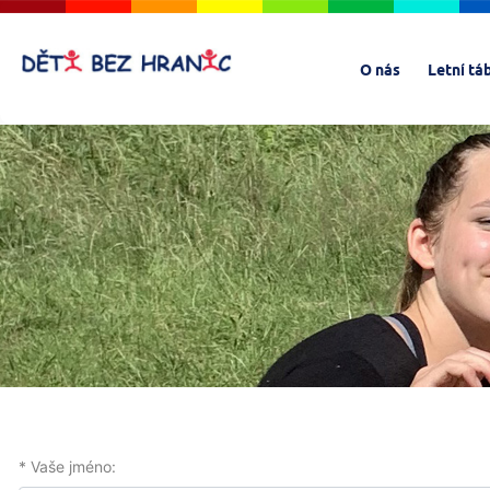
O nás
Letní tá
* Vaše jméno: