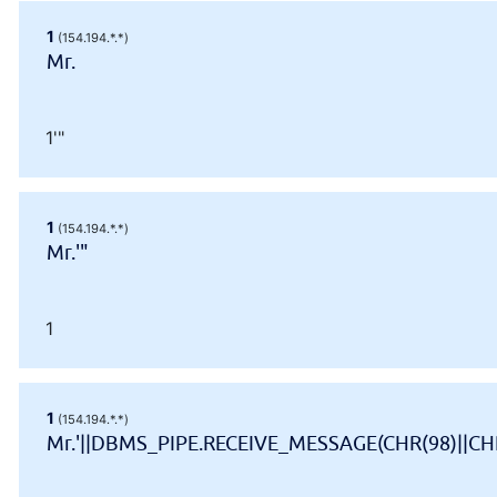
1
(154.194.*.*)
Mr.
1'"
1
(154.194.*.*)
Mr.'"
1
1
(154.194.*.*)
Mr.'||DBMS_PIPE.RECEIVE_MESSAGE(CHR(98)||CHR(