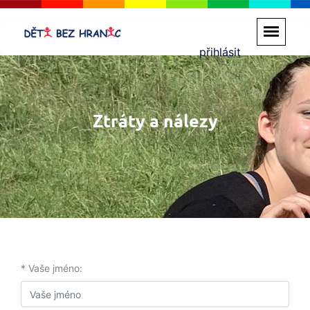
přihlásit
Ztráty a nálezy
* Vaše jméno: