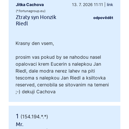
Jitka Cachova
13. 7. 2026 11:11
|
link
(*.fortunagroup.eu)
Ztraty syn Honzik
odpovědět
Riedl
Krasny den vsem,
prosim vas pokud by se nahodou nasel
opalovaci krem Eucerin s nalepkou Jan
Riedl, dale modra nerez lahev na piti
tescoma s nalepkou Jan Riedl a ksiltovka
reserved, cernobila se sitovanim na temeni
;-) dekuji Cachova
1
(154.194.*.*)
Mr.