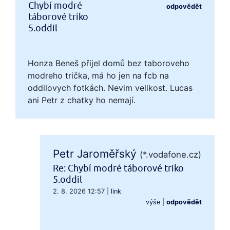
Chybí modré
odpovědět
táborové triko
5.oddil
Honza Beneš přijel domů bez taboroveho
modreho trička, má ho jen na fcb na
oddilovych fotkách. Nevim velikost. Lucas
ani Petr z chatky ho nemají.
Petr Jaroměřský
(*.vodafone.cz)
Re: Chybí modré táborové triko
5.oddil
2. 8. 2026 12:57
|
link
výše
|
odpovědět