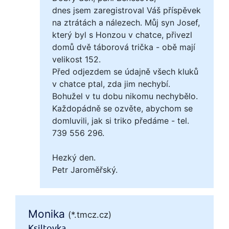
dnes jsem zaregistroval Váš příspěvek
na ztrátách a nálezech. Můj syn Josef,
který byl s Honzou v chatce, přivezl
domů dvě táborová trička - obě mají
velikost 152.
Před odjezdem se údajně všech kluků
v chatce ptal, zda jim nechybí.
Bohužel v tu dobu nikomu nechybělo.
Každopádně se ozvěte, abychom se
domluvili, jak si triko předáme - tel.
739 556 296.
Hezký den.
Petr Jaroměřský.
Monika
(*.tmcz.cz)
Ksiltovka