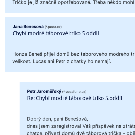
Tričko je již značně opotřebované. Třeba někdo mohl
Jana Benešová
(*.poda.cz)
Chybí modré táborové triko 5.oddil
Honza Beneš přijel domů bez taboroveho modreho tri
velikost. Lucas ani Petr z chatky ho nemají.
Petr Jaroměřský
(*.vodafone.cz)
Re: Chybí modré táborové triko 5.oddil
Dobrý den, paní Benešová,
dnes jsem zaregistroval Váš příspěvek na ztrát
chatce, přivezl domů dvě táborová trička - obě 