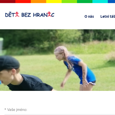
O nás
Letní tá
* Vaše jméno: