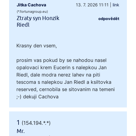
Jitka Cachova
13. 7. 2026 11:11
|
link
(*.fortunagroup.eu)
Ztraty syn Honzik
odpovědět
Riedl
Krasny den vsem,
prosim vas pokud by se nahodou nasel
opalovaci krem Eucerin s nalepkou Jan
Riedl, dale modra nerez lahev na piti
tescoma s nalepkou Jan Riedl a ksiltovka
reserved, cernobila se sitovanim na temeni
;-) dekuji Cachova
1
(154.194.*.*)
Mr.