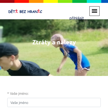
přihlásit
Ztráty a nálezy
* Vaše jméno: