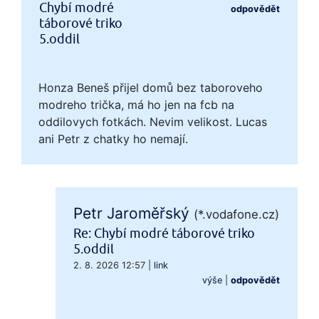
Chybí modré
odpovědět
táborové triko
5.oddil
Honza Beneš přijel domů bez taboroveho
modreho trička, má ho jen na fcb na
oddilovych fotkách. Nevim velikost. Lucas
ani Petr z chatky ho nemají.
Petr Jaroměřský
(*.vodafone.cz)
Re: Chybí modré táborové triko
5.oddil
2. 8. 2026 12:57
|
link
výše
|
odpovědět