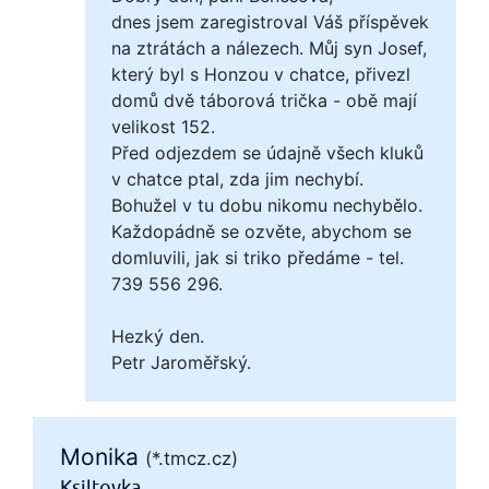
dnes jsem zaregistroval Váš příspěvek
na ztrátách a nálezech. Můj syn Josef,
který byl s Honzou v chatce, přivezl
domů dvě táborová trička - obě mají
velikost 152.
Před odjezdem se údajně všech kluků
v chatce ptal, zda jim nechybí.
Bohužel v tu dobu nikomu nechybělo.
Každopádně se ozvěte, abychom se
domluvili, jak si triko předáme - tel.
739 556 296.
Hezký den.
Petr Jaroměřský.
Monika
(*.tmcz.cz)
Ksiltovka