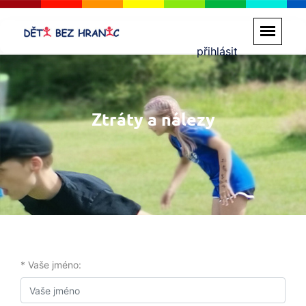
přihlásit
Ztráty a nálezy
* Vaše jméno: