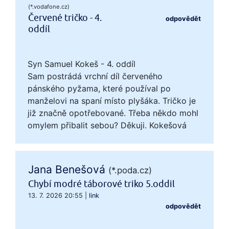
(*.vodafone.cz)
Červené tričko - 4.
odpovědět
oddíl
Syn Samuel Kokeš - 4. oddíl
Sam postrádá vrchní díl červeného
pánského pyžama, které používal po
manželovi na spaní místo plyšáka. Tričko je
již značně opotřebované. Třeba někdo mohl
omylem přibalit sebou? Děkuji. Kokešová
Jana Benešová
(*.poda.cz)
Chybí modré táborové triko 5.oddil
13. 7. 2026 20:55
|
link
odpovědět