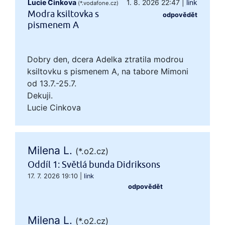
Lucie Cinkova
1. 8. 2026 22:47
|
link
(*.vodafone.cz)
Modra ksiltovka s
odpovědět
pismenem A
Dobry den, dcera Adelka ztratila modrou
ksiltovku s pismenem A, na tabore Mimoni
od 13.7.-25.7.
Dekuji.
Lucie Cinkova
Milena L.
(*.o2.cz)
Oddíl 1: Světlá bunda Didriksons
17. 7. 2026 19:10
|
link
odpovědět
Milena L.
(*.o2.cz)