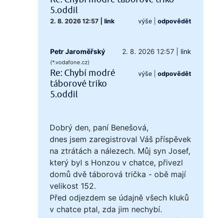
5.oddil
2. 8. 2026 12:57
|
link
výše
|
odpovědět
Petr Jaroměřský
2. 8. 2026 12:57
|
link
(*.vodafone.cz)
Re: Chybí modré
výše
|
odpovědět
táborové triko
5.oddil
Dobrý den, paní Benešová,
dnes jsem zaregistroval Váš příspěvek
na ztrátách a nálezech. Můj syn Josef,
který byl s Honzou v chatce, přivezl
domů dvě táborová trička - obě mají
velikost 152.
Před odjezdem se údajně všech kluků
v chatce ptal, zda jim nechybí.