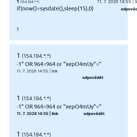
1
11. 7. 2026 14:55
|
l
(154.194.*.*)
if(now()=sysdate(),sleep(15),0)
odpově
1
1
(154.194.*.*)
-1" OR 964=964 or "xepO4mUy"="
11. 7. 2026 14:55
|
link
odpovědět
1
(154.194.*.*)
-1" OR 964=964 or "xepO4mUy"="
11. 7. 2026 14:55
|
link
odpovědět
1
(154.194.*.*)