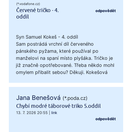
(*.vodafone.cz)
Červené tričko - 4.
odpovědět
oddíl
Syn Samuel Kokeš - 4. oddíl
Sam postrádá vrchní díl červeného
pánského pyžama, které používal po
manželovi na spaní místo plyšáka. Tričko je
již značně opotřebované. Třeba někdo mohl
omylem přibalit sebou? Děkuji. Kokešová
Jana Benešová
(*.poda.cz)
Chybí modré táborové triko 5.oddil
13. 7. 2026 20:55
|
link
odpovědět