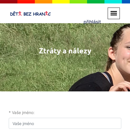
přihlásit
Ztráty a nálezy
* Vaše jméno: