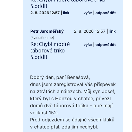
5.oddil
2. 8. 2026 12:57
|
link
výše
|
odpovědět
Petr Jaroměřský
2. 8. 2026 12:57
|
link
(*.vodafone.cz)
Re: Chybí modré
výše
|
odpovědět
táborové triko
5.oddil
Dobrý den, paní Benešová,
dnes jsem zaregistroval Váš příspěvek
na ztrátách a nálezech. Můj syn Josef,
který byl s Honzou v chatce, přivezl
domů dvě táborová trička - obě mají
velikost 152.
Před odjezdem se údajně všech kluků
v chatce ptal, zda jim nechybí.