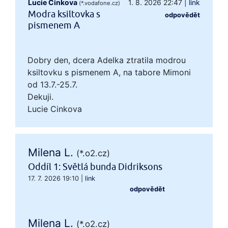
Lucie Cinkova
1. 8. 2026 22:47
|
link
(*.vodafone.cz)
Modra ksiltovka s
odpovědět
pismenem A
Dobry den, dcera Adelka ztratila modrou
ksiltovku s pismenem A, na tabore Mimoni
od 13.7.-25.7.
Dekuji.
Lucie Cinkova
Milena L.
(*.o2.cz)
Oddíl 1: Světlá bunda Didriksons
17. 7. 2026 19:10
|
link
odpovědět
Milena L.
(*.o2.cz)