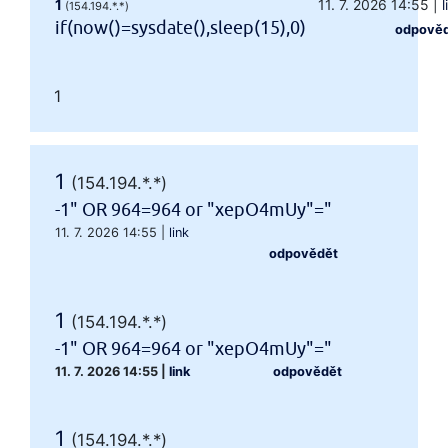
1
11. 7. 2026 14:55
|
l
(154.194.*.*)
if(now()=sysdate(),sleep(15),0)
odpově
1
1
(154.194.*.*)
-1" OR 964=964 or "xepO4mUy"="
11. 7. 2026 14:55
|
link
odpovědět
1
(154.194.*.*)
-1" OR 964=964 or "xepO4mUy"="
11. 7. 2026 14:55
|
link
odpovědět
1
(154.194.*.*)